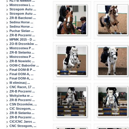
HZT-B Niekłon ...
Mistrzostwa L ...
Strzegom Autu ...
Strzegom Autu ...
ZR-B Barzkowi ...
Sedina Horse ...
Sedina Horse ...
Puchar Sielan ...
ZR-B Poczerni ...
MPMK 2015 - D ...
ZO-B Drzonków ...
Mistrzostwa P ...
ZR-B Sielanka ...
Mistrzostwa P ...
ZR-B Nowielic ...
OOM-C Baborów ...
Finał OOM-B P ...
Finał OOM-A, ...
Finał OOM-A, ...
III eliminacj ...
CNC Racot, 17 ...
ZR-B Poczerni ...
Woltyżerka w ...
ZR-B Poczerni ...
CSN Drzonków, ...
CIC Strzegom, ...
ZR-B Sielanka ...
ZR-B Poczerni ...
CIC/CNC Jaros ...
CNC Strzegom, ...