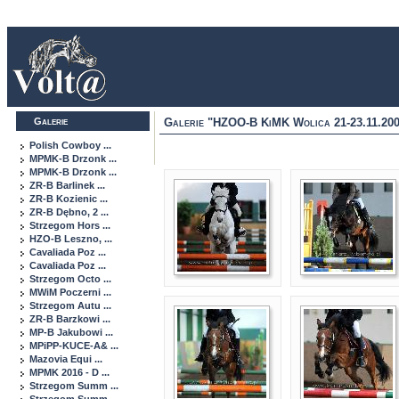
Galerie
Galerie "HZOO-B KiMK Wolica 21-23.11.20
Polish Cowboy ...
MPMK-B Drzonk ...
MPMK-B Drzonk ...
ZR-B Barlinek ...
ZR-B Kozienic ...
ZR-B Dębno, 2 ...
Strzegom Hors ...
HZO-B Leszno, ...
Cavaliada Poz ...
Cavaliada Poz ...
Strzegom Octo ...
MWiM Poczerni ...
Strzegom Autu ...
ZR-B Barzkowi ...
MP-B Jakubowi ...
MPiPP-KUCE-A& ...
Mazovia Equi ...
MPMK 2016 - D ...
Strzegom Summ ...