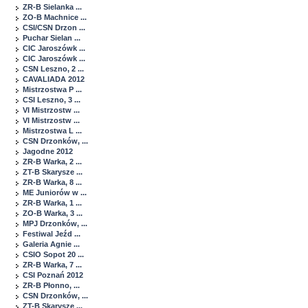
ZR-B Sielanka ...
ZO-B Machnice ...
CSI/CSN Drzon ...
Puchar Sielan ...
CIC Jaroszówk ...
CIC Jaroszówk ...
CSN Leszno, 2 ...
CAVALIADA 2012
Mistrzostwa P ...
CSI Leszno, 3 ...
VI Mistrzostw ...
VI Mistrzostw ...
Mistrzostwa L ...
CSN Drzonków, ...
Jagodne 2012
ZR-B Warka, 2 ...
ZT-B Skarysze ...
ZR-B Warka, 8 ...
ME Juniorów w ...
ZR-B Warka, 1 ...
ZO-B Warka, 3 ...
MPJ Drzonków, ...
Festiwal Jeźd ...
Galeria Agnie ...
CSIO Sopot 20 ...
ZR-B Warka, 7 ...
CSI Poznań 2012
ZR-B Płonno, ...
CSN Drzonków, ...
ZT-B Skarysze ...