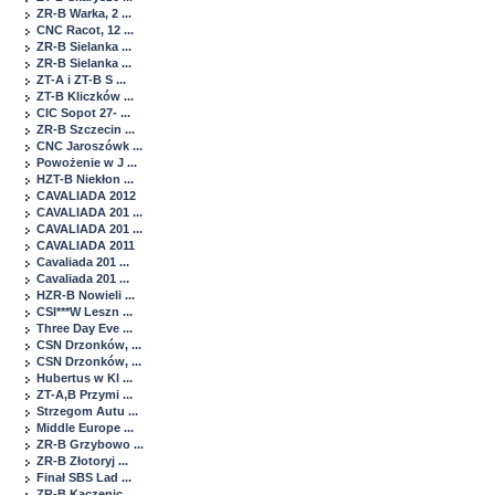
ZR-B Warka, 2 ...
CNC Racot, 12 ...
ZR-B Sielanka ...
ZR-B Sielanka ...
ZT-A i ZT-B S ...
ZT-B Kliczków ...
CIC Sopot 27- ...
ZR-B Szczecin ...
CNC Jaroszówk ...
Powożenie w J ...
HZT-B Niekłon ...
CAVALIADA 2012
CAVALIADA 201 ...
CAVALIADA 201 ...
CAVALIADA 2011
Cavaliada 201 ...
Cavaliada 201 ...
HZR-B Nowieli ...
CSI***W Leszn ...
Three Day Eve ...
CSN Drzonków, ...
CSN Drzonków, ...
Hubertus w Kl ...
ZT-A,B Przymi ...
Strzegom Autu ...
Middle Europe ...
ZR-B Grzybowo ...
ZR-B Złotoryj ...
Finał SBS Lad ...
ZR-B Kaczenic ...