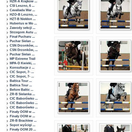
HZR-A Krajkow ...
CSI Leszno, 6 ...
Cavaliada War ...
HZO-B Leszno, ...
HZT-B Niekłon ...
Hubertus w Mo ...
Zawody sekcji ...
Strzegom Autu ...
Finał Pucharu ...
Puchar Sielan ...
CSN Drzonków, ...
CSN Drzonków, ...
Puchar Sielan ...
MP Extreme Trail
MPA-D Kwieki, ...
Konsultacje z ...
CIC Sopot, 7- ...
CIC Sopot, 7- ...
Baltica Tour ...
Baltica Tour ...
Before Baltic ...
ZR-B Sielanka ...
CIC Baborówko ...
CIC Baborówko ...
CIC Baborówko ...
Finały OOM w ...
Finały OOM w ...
ZR-B Brachlew ...
Sopot wyścigi ...
Finały OOM 20 ...