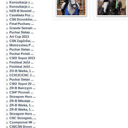
Konsultacje z ...
Konsultacje z ...
HZR-B Nowieli ...
Cavaliada Poz ...
CSN Drzonków, ...
Finał Pucharu ...
Grande Semain ...
Puchar Sielan ...
Art Cup 2013
CSN Zagórów, ...
Mistrzostwa P ...
Puchar Sielan ...
Puchar Polski ...
CSIO Sopot 2013
Festiwal Jeźd ...
Festiwal Jeźd ...
ZO-B Warka, 1 ...
CCI/CIC/CNC J ...
Puchar Sielan ...
CSIO Sopot 20 ...
ZR-B Barczyzn ...
CSI4* Poznań ...
Strzegom Hors ...
ZR-B Mikołaje ...
ZR-B Warka, 1 ...
ZR-B Warka, 1 ...
Strzegom Hors ...
CNC Strzegom, ...
Czempionat Mł ...
CSI/CSN Drzon ...