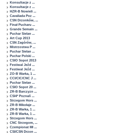
Konsultacje z ...
Konsultacje z ...
HZR-B Nowieli ...
Cavaliada Poz ...
CSN Drzonków, ...
Finał Pucharu ...
Grande Semain ...
Puchar Sielan ...
Art Cup 2013
CSN Zagórów, ...
Mistrzostwa P ...
Puchar Sielan ...
Puchar Polski ...
CSIO Sopot 2013
Festiwal Jeźd ...
Festiwal Jeźd ...
ZO-B Warka, 1 ...
CCI/CIC/CNC J ...
Puchar Sielan ...
CSIO Sopot 20 ...
ZR-B Barczyzn ...
CSI4* Poznań ...
Strzegom Hors ...
ZR-B Mikołaje ...
ZR-B Warka, 1 ...
ZR-B Warka, 1 ...
Strzegom Hors ...
CNC Strzegom, ...
Czempionat Mł ...
CSI/CSN Drzon ...