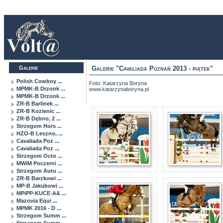
Galerie
Galerie "Cavaliada Poznań 2013 - piątek"
Polish Cowboy ...
Foto: Katarzyna Boryna
MPMK-B Drzonk ...
www.katarzynaboryna.pl
MPMK-B Drzonk ...
ZR-B Barlinek ...
ZR-B Kozienic ...
ZR-B Dębno, 2 ...
Strzegom Hors ...
HZO-B Leszno, ...
Cavaliada Poz ...
Cavaliada Poz ...
Strzegom Octo ...
MWiM Poczerni ...
Strzegom Autu ...
ZR-B Barzkowi ...
MP-B Jakubowi ...
MPiPP-KUCE-A& ...
Mazovia Equi ...
MPMK 2016 - D ...
Strzegom Summ ...