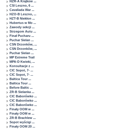
HZR-A Krajkow ...
CSI Leszno, 6 ...
Cavaliada War ...
HZO-B Leszno, ...
HZT-B Niekłon ...
Hubertus w Mo ...
Zawody sekcji ...
Strzegom Autu ...
Finał Pucharu ...
Puchar Sielan ...
CSN Drzonków, ...
CSN Drzonków, ...
Puchar Sielan ...
MP Extreme Trail
MPA-D Kwieki, ...
Konsultacje z ...
CIC Sopot, 7- ...
CIC Sopot, 7- ...
Baltica Tour ...
Baltica Tour ...
Before Baltic ...
ZR-B Sielanka ...
CIC Baborówko ...
CIC Baborówko ...
CIC Baborówko ...
Finały OOM w ...
Finały OOM w ...
ZR-B Brachlew ...
Sopot wyścigi ...
Finały OOM 20 ...