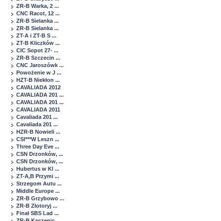
ZR-B Warka, 2 ...
CNC Racot, 12 ...
ZR-B Sielanka ...
ZR-B Sielanka ...
ZT-A i ZT-B S ...
ZT-B Kliczków ...
CIC Sopot 27- ...
ZR-B Szczecin ...
CNC Jaroszówk ...
Powożenie w J ...
HZT-B Niekłon ...
CAVALIADA 2012
CAVALIADA 201 ...
CAVALIADA 201 ...
CAVALIADA 2011
Cavaliada 201 ...
Cavaliada 201 ...
HZR-B Nowieli ...
CSI***W Leszn ...
Three Day Eve ...
CSN Drzonków, ...
CSN Drzonków, ...
Hubertus w Kl ...
ZT-A,B Przymi ...
Strzegom Autu ...
Middle Europe ...
ZR-B Grzybowo ...
ZR-B Złotoryj ...
Finał SBS Lad ...
ZR-B Kaczenic ...