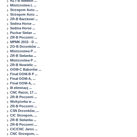
HZT-B Niekłon ...
Mistrzostwa L ...
Strzegom Autu ...
Strzegom Autu ...
ZR-B Barzkowi ...
Sedina Horse ...
Sedina Horse ...
Puchar Sielan ...
ZR-B Poczerni ...
MPMK 2015 - D ...
ZO-B Drzonków ...
Mistrzostwa P ...
ZR-B Sielanka ...
Mistrzostwa P ...
ZR-B Nowielic ...
OOM-C Baborów ...
Finał OOM-B P ...
Finał OOM-A, ...
Finał OOM-A, ...
III eliminacj ...
CNC Racot, 17 ...
ZR-B Poczerni ...
Woltyżerka w ...
ZR-B Poczerni ...
CSN Drzonków, ...
CIC Strzegom, ...
ZR-B Sielanka ...
ZR-B Poczerni ...
CIC/CNC Jaros ...
CNC Strzegom, ...