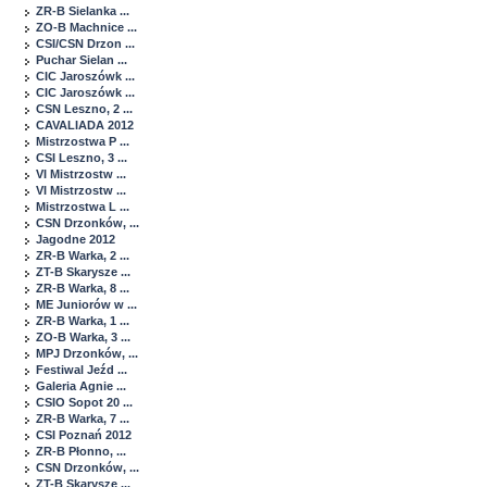
ZR-B Sielanka ...
ZO-B Machnice ...
CSI/CSN Drzon ...
Puchar Sielan ...
CIC Jaroszówk ...
CIC Jaroszówk ...
CSN Leszno, 2 ...
CAVALIADA 2012
Mistrzostwa P ...
CSI Leszno, 3 ...
VI Mistrzostw ...
VI Mistrzostw ...
Mistrzostwa L ...
CSN Drzonków, ...
Jagodne 2012
ZR-B Warka, 2 ...
ZT-B Skarysze ...
ZR-B Warka, 8 ...
ME Juniorów w ...
ZR-B Warka, 1 ...
ZO-B Warka, 3 ...
MPJ Drzonków, ...
Festiwal Jeźd ...
Galeria Agnie ...
CSIO Sopot 20 ...
ZR-B Warka, 7 ...
CSI Poznań 2012
ZR-B Płonno, ...
CSN Drzonków, ...
ZT-B Skarysze ...