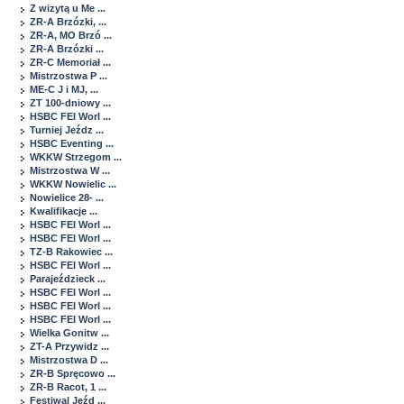
Z wizytą u Me ...
ZR-A Brzózki, ...
ZR-A, MO Brzó ...
ZR-A Brzózki ...
ZR-C Memoriał ...
Mistrzostwa P ...
ME-C J i MJ, ...
ZT 100-dniowy ...
HSBC FEI Worl ...
Turniej Jeźdz ...
HSBC Eventing ...
WKKW Strzegom ...
Mistrzostwa W ...
WKKW Nowielic ...
Nowielice 28- ...
Kwalifikacje ...
HSBC FEI Worl ...
HSBC FEI Worl ...
TZ-B Rakowiec ...
HSBC FEI Worl ...
Parajeździeck ...
HSBC FEI Worl ...
HSBC FEI Worl ...
HSBC FEI Worl ...
Wielka Gonitw ...
ZT-A Przywidz ...
Mistrzostwa D ...
ZR-B Spręcowo ...
ZR-B Racot, 1 ...
Festiwal Jeźd ...