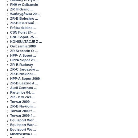
Zawody w zryw ...
PNH w Celbancie
ZR III Grand ...
Wańdygówka 20 ...
ZR-B Bolesław ...
ZR-B Kierzbuń ...
Próba dzielno ...
CSN Forst 24- ...
CNC Sopot, 25 ...
KONSULTACJE Z ...
Owczarnia 2009
ZR Szczecin O ...
HPP- A Sopot ...
HPPA Sopot 20 ...
ZR-B Radosty
ZR-C Jaroszów ...
ZR-B NIekłoni ...
HPP-A Sopot 2009
ZR-B Leszno 4 ...
Audi Centrum ...
Partynice 04. ...
ZR - B w Ziel ...
Torwar 2009 - ...
ZR-B Niekłoni ...
Torwar 2009 f ...
Torwar 2009 f ...
Equisport Wor ...
Equisport Wor ...
Equisport Wo ...
Mistrzostwa L ...