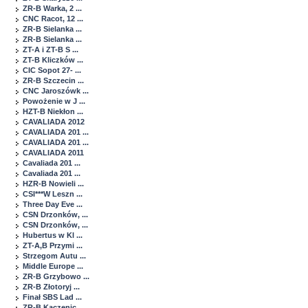
ZR-B Warka, 2 ...
CNC Racot, 12 ...
ZR-B Sielanka ...
ZR-B Sielanka ...
ZT-A i ZT-B S ...
ZT-B Kliczków ...
CIC Sopot 27- ...
ZR-B Szczecin ...
CNC Jaroszówk ...
Powożenie w J ...
HZT-B Niekłon ...
CAVALIADA 2012
CAVALIADA 201 ...
CAVALIADA 201 ...
CAVALIADA 2011
Cavaliada 201 ...
Cavaliada 201 ...
HZR-B Nowieli ...
CSI***W Leszn ...
Three Day Eve ...
CSN Drzonków, ...
CSN Drzonków, ...
Hubertus w Kl ...
ZT-A,B Przymi ...
Strzegom Autu ...
Middle Europe ...
ZR-B Grzybowo ...
ZR-B Złotoryj ...
Finał SBS Lad ...
ZR-B Kaczenic ...