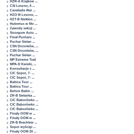
HZR-A Krajkow ...
CSI Leszno, 6 ...
Cavaliada War ...
HZO-B Leszno, ...
HZT-B Niekłon ...
Hubertus w Mo ...
Zawody sekcji ...
Strzegom Autu ...
Finał Pucharu ...
Puchar Sielan ...
CSN Drzonków, ...
CSN Drzonków, ...
Puchar Sielan ...
MP Extreme Trail
MPA-D Kwieki, ...
Konsultacje z ...
CIC Sopot, 7- ...
CIC Sopot, 7- ...
Baltica Tour ...
Baltica Tour ...
Before Baltic ...
ZR-B Sielanka ...
CIC Baborówko ...
CIC Baborówko ...
CIC Baborówko ...
Finały OOM w ...
Finały OOM w ...
ZR-B Brachlew ...
Sopot wyścigi ...
Finały OOM 20 ...