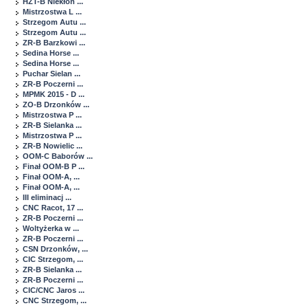
HZT-B Niekłon ...
Mistrzostwa L ...
Strzegom Autu ...
Strzegom Autu ...
ZR-B Barzkowi ...
Sedina Horse ...
Sedina Horse ...
Puchar Sielan ...
ZR-B Poczerni ...
MPMK 2015 - D ...
ZO-B Drzonków ...
Mistrzostwa P ...
ZR-B Sielanka ...
Mistrzostwa P ...
ZR-B Nowielic ...
OOM-C Baborów ...
Finał OOM-B P ...
Finał OOM-A, ...
Finał OOM-A, ...
III eliminacj ...
CNC Racot, 17 ...
ZR-B Poczerni ...
Woltyżerka w ...
ZR-B Poczerni ...
CSN Drzonków, ...
CIC Strzegom, ...
ZR-B Sielanka ...
ZR-B Poczerni ...
CIC/CNC Jaros ...
CNC Strzegom, ...