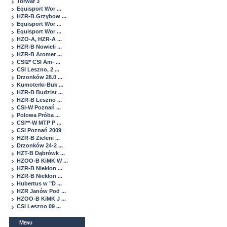
Torwar 3
Equisport Wor ...
HZR-B Grzybow ...
Equisport Wor ...
Equisport Wor ...
HZO-A, HZR-A ...
HZR-B Nowieli ...
HZR-B Aromer ...
CSI2* CSI Am- ...
CSI Leszno, 2 ...
Drzonków 28.0 ...
Kumoterki-Buk ...
HZR-B Budzist ...
HZR-B Leszno ...
CSI-W Poznań ...
Polowa Próba ...
CSI**-W MTP P ...
CSI Poznań 2009
HZR-B Zieleni ...
Drzonków 24-2 ...
HZT-B Dąbrówk ...
HZOO-B KiMK W ...
HZR-B Niekłon ...
HZR-B Niekłon ...
Hubertus w "D ...
HZR Janów Pod ...
HZOO-B KiMK J ...
CSI Leszno 09 ...
Menu