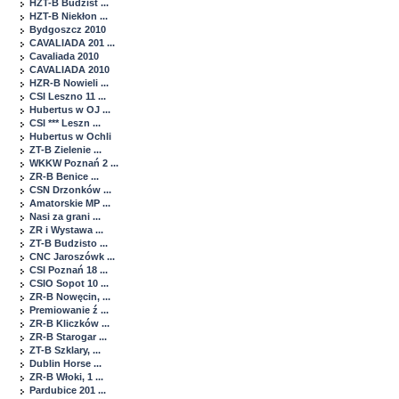
HZT-B Budzist ...
HZT-B Niekłon ...
Bydgoszcz 2010
CAVALIADA 201 ...
Cavaliada 2010
CAVALIADA 2010
HZR-B Nowieli ...
CSI Leszno 11 ...
Hubertus w OJ ...
CSI *** Leszn ...
Hubertus w Ochli
ZT-B Zielenie ...
WKKW Poznań 2 ...
ZR-B Benice ...
CSN Drzonków ...
Amatorskie MP ...
Nasi za grani ...
ZR i Wystawa ...
ZT-B Budzisto ...
CNC Jaroszówk ...
CSI Poznań 18 ...
CSIO Sopot 10 ...
ZR-B Nowęcin, ...
Premiowanie ź ...
ZR-B Kliczków ...
ZR-B Starogar ...
ZT-B Szklary, ...
Dublin Horse ...
ZR-B Włoki, 1 ...
Pardubice 201 ...