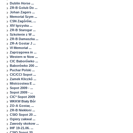
Dublin Horse ...
ZR-B Golub Do ...
Johan Zagers ...
Memorial Szym ...
CSN Zagórów, ...
XIV Igrzyska ...
ZR-B Starogar ...
Szkolenie z W ...
ZR-B Damaszka ...
ZR-A Gostar J ...
VI Memoriał ...
Zaprzęgowa in ...
Western w Now ...
CIC Baborówko ...
Baborówko 200 ...
Puchar Polski ...
CIC/CCI Sopot ...
Zamek Kliczkó ...
Mistrzostwa E ...
Sopot 2009 - ...
Sopot 2009 - ...
CIC* Sopot 2009
WKKW Biały Bór
ZO-A Gostar, ...
ZR-B Niekłoni ...
CSIO Sopot 20 ...
Ogiery zakwal ...
Zawody skokow ...
IHF 19-21.06. ...
CSIO Sopot 20 ...