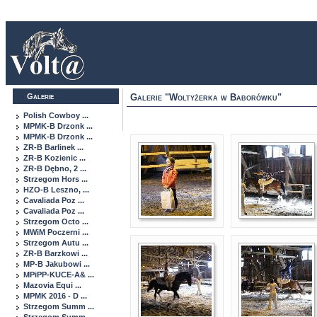
Galerie
Galerie "Woltyżerka w Baborówku"
Polish Cowboy ...
MPMK-B Drzonk ...
MPMK-B Drzonk ...
ZR-B Barlinek ...
ZR-B Kozienic ...
ZR-B Dębno, 2 ...
Strzegom Hors ...
HZO-B Leszno, ...
Cavaliada Poz ...
Cavaliada Poz ...
Strzegom Octo ...
MWiM Poczerni ...
Strzegom Autu ...
ZR-B Barzkowi ...
MP-B Jakubowi ...
MPiPP-KUCE-A& ...
Mazovia Equi ...
MPMK 2016 - D ...
Strzegom Summ ...