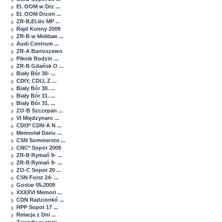
El. OOM w Drz ...
El. OOM Drzon ...
ZR-B,El.do MP ...
Rajd Konny 2009
ZR-B w Mołdaw ...
Audi Centrum ...
ZR-A Bartoszewo
Piknik Rodzin ...
ZR-B Gdańsk O ...
Biały Bór 30- ...
CDIY, CDIJ, Z ...
Biały Bór 30. ...
Biały Bór 31. ...
Biały Bór 31. ...
ZO-B Szczepan ...
VI Międzynaro ...
CDI3* CDN-A N ...
Memoriał Danu ...
CSN Sommersto ...
CNC* Sopot 2009
ZR-B Rymań 9- ...
ZR-B Rymań 9- ...
ZO-C Sopot 20 ...
CSN Forst 24- ...
Gostar 05.2009
XXXXVI Memori ...
CDN Radzionkó ...
HPP Sopot 17 ...
Relacja z Dni ...