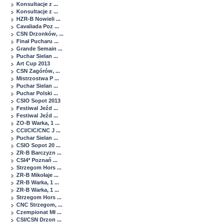
Konsultacje z ...
Konsultacje z ...
HZR-B Nowieli ...
Cavaliada Poz ...
CSN Drzonków, ...
Finał Pucharu ...
Grande Semain ...
Puchar Sielan ...
Art Cup 2013
CSN Zagórów, ...
Mistrzostwa P ...
Puchar Sielan ...
Puchar Polski ...
CSIO Sopot 2013
Festiwal Jeźd ...
Festiwal Jeźd ...
ZO-B Warka, 1 ...
CCI/CIC/CNC J ...
Puchar Sielan ...
CSIO Sopot 20 ...
ZR-B Barczyzn ...
CSI4* Poznań ...
Strzegom Hors ...
ZR-B Mikołaje ...
ZR-B Warka, 1 ...
ZR-B Warka, 1 ...
Strzegom Hors ...
CNC Strzegom, ...
Czempionat Mł ...
CSI/CSN Drzon ...