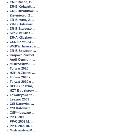
CNC Racot, 15 ...
ZR-B Kołatnik ...
CNC Drzonków, ...
Zieleniewo, 2 ...
ZR-B Iwno, 2. ...
ZR-B Bolesław ...
ZR-B Starogar ...
Skoki w Klicz ...
ZR-A Kliczków ...
CSN Forst, 23 ...
WKKW Jaroszów ...
ZR-B Szczecin ...
Krajowe Zawod ...
Audi Centrum ...
Mistrzostwa L ...
Torwar 2010
HZR-B Zieleni ...
Torwar 2010 c ...
Torwar 2010 c ...
HPP-B Leszno, ...
HZT Budzistow ...
Towarzysko-tr ...
Leszno 2009
CSI Katowice ...
CSI Katowice ...
CSI*** Leszno ...
PP-C 2009
PP-C 2009 kl. ...
PP-C 2009 kl. L
Mistrzostwa M ...