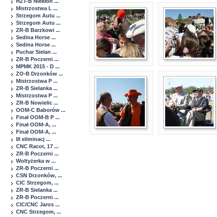
HZT-B Niekłon ...
Mistrzostwa L ...
Strzegom Autu ...
Strzegom Autu ...
ZR-B Barzkowi ...
Sedina Horse ...
Sedina Horse ...
Puchar Sielan ...
ZR-B Poczerni ...
MPMK 2015 - D ...
ZO-B Drzonków ...
Mistrzostwa P ...
ZR-B Sielanka ...
Mistrzostwa P ...
ZR-B Nowielic ...
OOM-C Baborów ...
Finał OOM-B P ...
Finał OOM-A, ...
Finał OOM-A, ...
III eliminacj ...
CNC Racot, 17 ...
ZR-B Poczerni ...
Woltyżerka w ...
ZR-B Poczerni ...
CSN Drzonków, ...
CIC Strzegom, ...
ZR-B Sielanka ...
ZR-B Poczerni ...
CIC/CNC Jaros ...
CNC Strzegom, ...