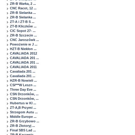
ZR-B Warka, 2 ...
CNC Racot, 12 ...
ZR-B Sielanka ...
ZR-B Sielanka ...
ZT-A i ZT-B S ...
ZT-B Kliczków ...
CIC Sopot 27- ...
ZR-B Szczecin ...
CNC Jaroszówk ...
Powożenie w J ...
HZT-B Niekłon ...
CAVALIADA 2012
CAVALIADA 201 ...
CAVALIADA 201 ...
CAVALIADA 2011
Cavaliada 201 ...
Cavaliada 201 ...
HZR-B Nowieli ...
CSI***W Leszn ...
Three Day Eve ...
CSN Drzonków, ...
CSN Drzonków, ...
Hubertus w Kl ...
ZT-A,B Przymi ...
Strzegom Autu ...
Middle Europe ...
ZR-B Grzybowo ...
ZR-B Złotoryj ...
Finał SBS Lad ...
ZR-B Kaczenic ...