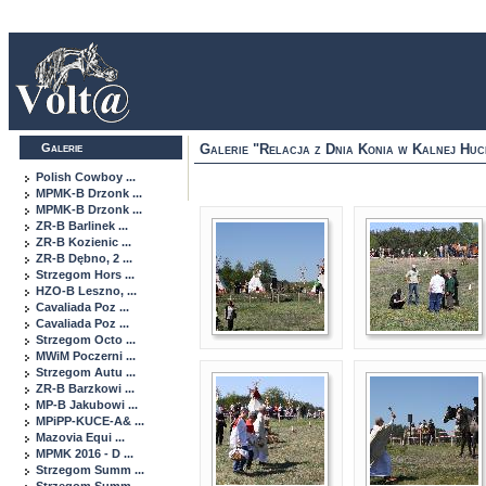
Galerie
Galerie "Relacja z Dnia Konia w Kalnej Huc
Polish Cowboy ...
MPMK-B Drzonk ...
MPMK-B Drzonk ...
ZR-B Barlinek ...
ZR-B Kozienic ...
ZR-B Dębno, 2 ...
Strzegom Hors ...
HZO-B Leszno, ...
Cavaliada Poz ...
Cavaliada Poz ...
Strzegom Octo ...
MWiM Poczerni ...
Strzegom Autu ...
ZR-B Barzkowi ...
MP-B Jakubowi ...
MPiPP-KUCE-A& ...
Mazovia Equi ...
MPMK 2016 - D ...
Strzegom Summ ...