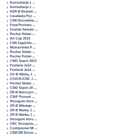
Konsultacje z ...
Konsultacje z ...
HZR-B Nowieli ...
Cavaliada Poz ...
CSN Drzonków, ...
Finał Pucharu ...
Grande Semain ...
Puchar Sielan ...
Art Cup 2013
CSN Zagórów, ...
Mistrzostwa P ...
Puchar Sielan ...
Puchar Polski ...
CSIO Sopot 2013
Festiwal Jeźd ...
Festiwal Jeźd ...
ZO-B Warka, 1 ...
CCI/CIC/CNC J ...
Puchar Sielan ...
CSIO Sopot 20 ...
ZR-B Barczyzn ...
CSI4* Poznań ...
Strzegom Hors ...
ZR-B Mikołaje ...
ZR-B Warka, 1 ...
ZR-B Warka, 1 ...
Strzegom Hors ...
CNC Strzegom, ...
Czempionat Mł ...
CSI/CSN Drzon ...