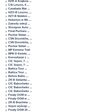
HZR-A Krajkow ...
CSI Leszno, 6 ...
Cavaliada War ...
HZO-B Leszno, ...
HZT-B Niekłon ...
Hubertus w Mo ...
Zawody sekcji ...
Strzegom Autu ...
Finał Pucharu ...
Puchar Sielan ...
CSN Drzonków, ...
CSN Drzonków, ...
Puchar Sielan ...
MP Extreme Trail
MPA-D Kwieki, ...
Konsultacje z ...
CIC Sopot, 7- ...
CIC Sopot, 7- ...
Baltica Tour ...
Baltica Tour ...
Before Baltic ...
ZR-B Sielanka ...
CIC Baborówko ...
CIC Baborówko ...
CIC Baborówko ...
Finały OOM w ...
Finały OOM w ...
ZR-B Brachlew ...
Sopot wyścigi ...
Finały OOM 20 ...