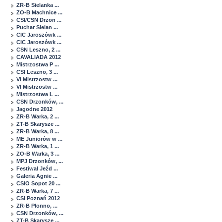
ZR-B Sielanka ...
ZO-B Machnice ...
CSI/CSN Drzon ...
Puchar Sielan ...
CIC Jaroszówk ...
CIC Jaroszówk ...
CSN Leszno, 2 ...
CAVALIADA 2012
Mistrzostwa P ...
CSI Leszno, 3 ...
VI Mistrzostw ...
VI Mistrzostw ...
Mistrzostwa L ...
CSN Drzonków, ...
Jagodne 2012
ZR-B Warka, 2 ...
ZT-B Skarysze ...
ZR-B Warka, 8 ...
ME Juniorów w ...
ZR-B Warka, 1 ...
ZO-B Warka, 3 ...
MPJ Drzonków, ...
Festiwal Jeźd ...
Galeria Agnie ...
CSIO Sopot 20 ...
ZR-B Warka, 7 ...
CSI Poznań 2012
ZR-B Płonno, ...
CSN Drzonków, ...
ZT-B Skarysze ...