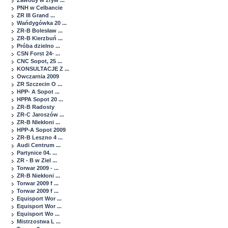
Zawody w zryw ...
PNH w Celbancie
ZR III Grand ...
Wańdygówka 20 ...
ZR-B Bolesław ...
ZR-B Kierzbuń ...
Próba dzielno ...
CSN Forst 24- ...
CNC Sopot, 25 ...
KONSULTACJE Z ...
Owczarnia 2009
ZR Szczecin O ...
HPP- A Sopot ...
HPPA Sopot 20 ...
ZR-B Radosty
ZR-C Jaroszów ...
ZR-B NIekłoni ...
HPP-A Sopot 2009
ZR-B Leszno 4 ...
Audi Centrum ...
Partynice 04. ...
ZR - B w Ziel ...
Torwar 2009 - ...
ZR-B Niekłoni ...
Torwar 2009 f ...
Torwar 2009 f ...
Equisport Wor ...
Equisport Wor ...
Equisport Wo ...
Mistrzostwa L ...