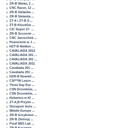
ZR-B Warka, 2 ...
CNC Racot, 12 ...
ZR-B Sielanka ...
ZR-B Sielanka ...
ZT-A i ZT-B S ...
ZT-B Kliczków ...
CIC Sopot 27- ...
ZR-B Szczecin ...
CNC Jaroszówk ...
Powożenie w J ...
HZT-B Niekłon ...
CAVALIADA 2012
CAVALIADA 201 ...
CAVALIADA 201 ...
CAVALIADA 2011
Cavaliada 201 ...
Cavaliada 201 ...
HZR-B Nowieli ...
CSI***W Leszn ...
Three Day Eve ...
CSN Drzonków, ...
CSN Drzonków, ...
Hubertus w Kl ...
ZT-A,B Przymi ...
Strzegom Autu ...
Middle Europe ...
ZR-B Grzybowo ...
ZR-B Złotoryj ...
Finał SBS Lad ...
ZR-B Kaczenic ...