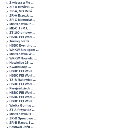
Z wizytą u Me ...
ZR-A Brzózki, ...
ZR-A, MO Brzó ...
ZR-A Brzózki ...
ZR-C Memoriał ...
Mistrzostwa P ...
ME-C J i MJ, ...
ZT 100-dniowy ...
HSBC FEI Worl ...
Turniej Jeźdz ...
HSBC Eventing ...
WKKW Strzegom ...
Mistrzostwa W ...
WKKW Nowielic ...
Nowielice 28- ...
Kwalifikacje ...
HSBC FEI Worl ...
HSBC FEI Worl ...
TZ-B Rakowiec ...
HSBC FEI Worl ...
Parajeździeck ...
HSBC FEI Worl ...
HSBC FEI Worl ...
HSBC FEI Worl ...
Wielka Gonitw ...
ZT-A Przywidz ...
Mistrzostwa D ...
ZR-B Spręcowo ...
ZR-B Racot, 1 ...
Festiwal Jeźd ...