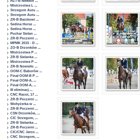
HZT-B Niekłon ...
Mistrzostwa L ...
Strzegom Autu ...
Strzegom Autu ...
ZR-B Barzkowi ...
Sedina Horse ...
Sedina Horse ...
Puchar Sielan ...
ZR-B Poczerni ...
MPMK 2015 - D ...
ZO-B Drzonków ...
Mistrzostwa P ...
ZR-B Sielanka ...
Mistrzostwa P ...
ZR-B Nowielic ...
OOM-C Baborów ...
Finał OOM-B P ...
Finał OOM-A, ...
Finał OOM-A, ...
III eliminacj ...
CNC Racot, 17 ...
ZR-B Poczerni ...
Woltyżerka w ...
ZR-B Poczerni ...
CSN Drzonków, ...
CIC Strzegom, ...
ZR-B Sielanka ...
ZR-B Poczerni ...
CIC/CNC Jaros ...
CNC Strzegom, ...