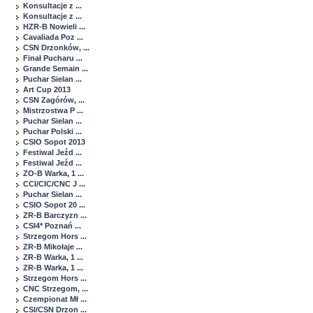
Konsultacje z ...
Konsultacje z ...
HZR-B Nowieli ...
Cavaliada Poz ...
CSN Drzonków, ...
Finał Pucharu ...
Grande Semain ...
Puchar Sielan ...
Art Cup 2013
CSN Zagórów, ...
Mistrzostwa P ...
Puchar Sielan ...
Puchar Polski ...
CSIO Sopot 2013
Festiwal Jeźd ...
Festiwal Jeźd ...
ZO-B Warka, 1 ...
CCI/CIC/CNC J ...
Puchar Sielan ...
CSIO Sopot 20 ...
ZR-B Barczyzn ...
CSI4* Poznań ...
Strzegom Hors ...
ZR-B Mikołaje ...
ZR-B Warka, 1 ...
ZR-B Warka, 1 ...
Strzegom Hors ...
CNC Strzegom, ...
Czempionat Mł ...
CSI/CSN Drzon ...