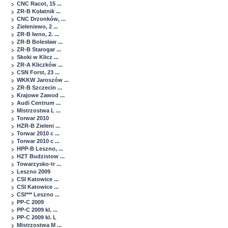
CNC Racot, 15 ...
ZR-B Kołatnik ...
CNC Drzonków, ...
Zieleniewo, 2 ...
ZR-B Iwno, 2. ...
ZR-B Bolesław ...
ZR-B Starogar ...
Skoki w Klicz ...
ZR-A Kliczków ...
CSN Forst, 23 ...
WKKW Jaroszów ...
ZR-B Szczecin ...
Krajowe Zawod ...
Audi Centrum ...
Mistrzostwa L ...
Torwar 2010
HZR-B Zieleni ...
Torwar 2010 c ...
Torwar 2010 c ...
HPP-B Leszno, ...
HZT Budzistow ...
Towarzysko-tr ...
Leszno 2009
CSI Katowice ...
CSI Katowice ...
CSI*** Leszno ...
PP-C 2009
PP-C 2009 kl. ...
PP-C 2009 kl. L
Mistrzostwa M ...