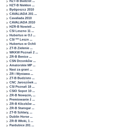
HZT-B Budzist ...
HZT-B Niekłon ...
Bydgoszcz 2010
CAVALIADA 201 ...
Cavaliada 2010
CAVALIADA 2010
HZR-B Nowieli ...
CSI Leszno 11 ...
Hubertus w OJ ...
CSI *** Leszn ...
Hubertus w Ochli
ZT-B Zielenie ...
WKKW Poznań 2 ...
ZR-B Benice ...
CSN Drzonków ...
Amatorskie MP ...
Nasi za grani ...
ZR i Wystawa ...
ZT-B Budzisto ...
CNC Jaroszówk ...
CSI Poznań 18 ...
CSIO Sopot 10 ...
ZR-B Nowęcin, ...
Premiowanie ź ...
ZR-B Kliczków ...
ZR-B Starogar ...
ZT-B Szklary, ...
Dublin Horse ...
ZR-B Włoki, 1 ...
Pardubice 201 ...