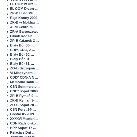
El. OOM w Drz ...
El. OOM Drzon ...
ZR-B,El.do MP ...
Rajd Konny 2009
ZR-B w Mołdaw ...
Audi Centrum ...
ZR-A Bartoszewo
Piknik Rodzin ...
ZR-B Gdańsk O ...
Biały Bór 30- ...
CDIY, CDIJ, Z ...
Biały Bór 30. ...
Biały Bór 31. ...
Biały Bór 31. ...
ZO-B Szczepan ...
VI Międzynaro ...
CDI3* CDN-A N ...
Memoriał Danu ...
CSN Sommersto ...
CNC* Sopot 2009
ZR-B Rymań 9- ...
ZR-B Rymań 9- ...
ZO-C Sopot 20 ...
CSN Forst 24- ...
Gostar 05.2009
XXXXVI Memori ...
CDN Radzionkó ...
HPP Sopot 17 ...
Relacja z Dni ...