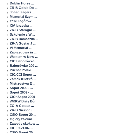
Dublin Horse ...
ZR-B Golub Do ...
Johan Zagers ...
Memorial Szym ...
CSN Zagórów, ...
XIV Igrzyska ...
ZR-B Starogar ...
Szkolenie z W ...
ZR-B Damaszka ...
ZR-A Gostar J ...
VI Memoriał ...
Zaprzęgowa in ...
Western w Now ...
CIC Baborówko ...
Baborówko 200 ...
Puchar Polski ...
CIC/CCI Sopot ...
Zamek Kliczkó ...
Mistrzostwa E ...
Sopot 2009 - ...
Sopot 2009 - ...
CIC* Sopot 2009
WKKW Biały Bór
ZO-A Gostar, ...
ZR-B Niekłoni ...
CSIO Sopot 20 ...
Ogiery zakwal ...
Zawody skokow ...
IHF 19-21.06. ...
CSIO Sopot 20 ...