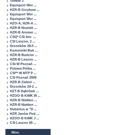
Torwar 3
Equisport Wor ...
HZR-B Grzybow ...
Equisport Wor ...
Equisport Wor ...
HZO-A, HZR-A ...
HZR-B Nowieli ...
HZR-B Aromer ...
CSI2* CSI Am- ...
CSI Leszno, 2 ...
Drzonków 28.0 ...
Kumoterki-Buk ...
HZR-B Budzist ...
HZR-B Leszno ...
CSI-W Poznań ...
Polowa Próba ...
CSI**-W MTP P ...
CSI Poznań 2009
HZR-B Zieleni ...
Drzonków 24-2 ...
HZT-B Dąbrówk ...
HZOO-B KiMK W ...
HZR-B Niekłon ...
HZR-B Niekłon ...
Hubertus w "D ...
HZR Janów Pod ...
HZOO-B KiMK J ...
CSI Leszno 09 ...
Menu