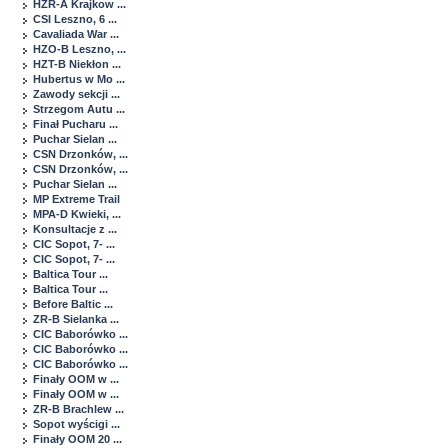
HZR-A Krajkow ...
CSI Leszno, 6 ...
Cavaliada War ...
HZO-B Leszno, ...
HZT-B Niekłon ...
Hubertus w Mo ...
Zawody sekcji ...
Strzegom Autu ...
Finał Pucharu ...
Puchar Sielan ...
CSN Drzonków, ...
CSN Drzonków, ...
Puchar Sielan ...
MP Extreme Trail
MPA-D Kwieki, ...
Konsultacje z ...
CIC Sopot, 7- ...
CIC Sopot, 7- ...
Baltica Tour ...
Baltica Tour ...
Before Baltic ...
ZR-B Sielanka ...
CIC Baborówko ...
CIC Baborówko ...
CIC Baborówko ...
Finały OOM w ...
Finały OOM w ...
ZR-B Brachlew ...
Sopot wyścigi ...
Finały OOM 20 ...