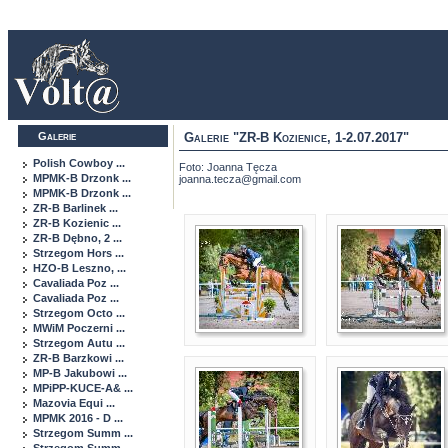
Galerie
Galerie "ZR-B Kozienice, 1-2.07.2017"
Polish Cowboy ...
Foto: Joanna Tęcza
MPMK-B Drzonk ...
joanna.tecza@gmail.com
MPMK-B Drzonk ...
ZR-B Barlinek ...
ZR-B Kozienic ...
ZR-B Dębno, 2 ...
Strzegom Hors ...
HZO-B Leszno, ...
Cavaliada Poz ...
Cavaliada Poz ...
Strzegom Octo ...
MWiM Poczerni ...
Strzegom Autu ...
ZR-B Barzkowi ...
MP-B Jakubowi ...
MPiPP-KUCE-A& ...
Mazovia Equi ...
MPMK 2016 - D ...
Strzegom Summ ...