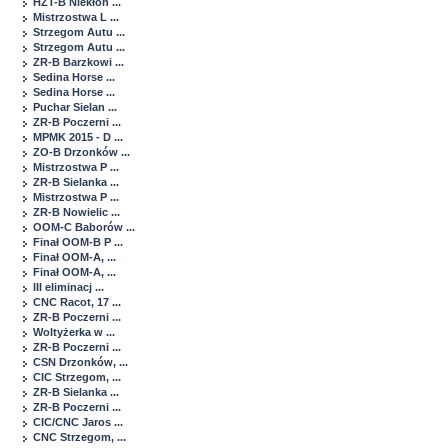
HZT-B Niekłon ...
Mistrzostwa L ...
Strzegom Autu ...
Strzegom Autu ...
ZR-B Barzkowi ...
Sedina Horse ...
Sedina Horse ...
Puchar Sielan ...
ZR-B Poczerni ...
MPMK 2015 - D ...
ZO-B Drzonków ...
Mistrzostwa P ...
ZR-B Sielanka ...
Mistrzostwa P ...
ZR-B Nowielic ...
OOM-C Baborów ...
Finał OOM-B P ...
Finał OOM-A, ...
Finał OOM-A, ...
III eliminacj ...
CNC Racot, 17 ...
ZR-B Poczerni ...
Woltyżerka w ...
ZR-B Poczerni ...
CSN Drzonków, ...
CIC Strzegom, ...
ZR-B Sielanka ...
ZR-B Poczerni ...
CIC/CNC Jaros ...
CNC Strzegom, ...