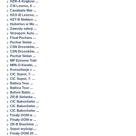
HZR-A Krajkow ...
CSI Leszno, 6 ...
Cavaliada War ...
HZO-B Leszno, ...
HZT-B Niekłon ...
Hubertus w Mo ...
Zawody sekcji ...
Strzegom Autu ...
Finał Pucharu ...
Puchar Sielan ...
CSN Drzonków, ...
CSN Drzonków, ...
Puchar Sielan ...
MP Extreme Trail
MPA-D Kwieki, ...
Konsultacje z ...
CIC Sopot, 7- ...
CIC Sopot, 7- ...
Baltica Tour ...
Baltica Tour ...
Before Baltic ...
ZR-B Sielanka ...
CIC Baborówko ...
CIC Baborówko ...
CIC Baborówko ...
Finały OOM w ...
Finały OOM w ...
ZR-B Brachlew ...
Sopot wyścigi ...
Finały OOM 20 ...