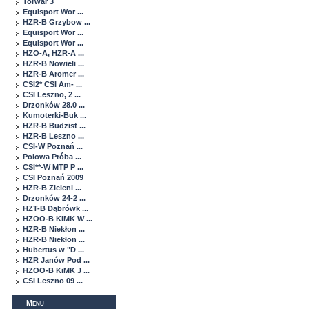
Torwar 3
Equisport Wor ...
HZR-B Grzybow ...
Equisport Wor ...
Equisport Wor ...
HZO-A, HZR-A ...
HZR-B Nowieli ...
HZR-B Aromer ...
CSI2* CSI Am- ...
CSI Leszno, 2 ...
Drzonków 28.0 ...
Kumoterki-Buk ...
HZR-B Budzist ...
HZR-B Leszno ...
CSI-W Poznań ...
Polowa Próba ...
CSI**-W MTP P ...
CSI Poznań 2009
HZR-B Zieleni ...
Drzonków 24-2 ...
HZT-B Dąbrówk ...
HZOO-B KiMK W ...
HZR-B Niekłon ...
HZR-B Niekłon ...
Hubertus w "D ...
HZR Janów Pod ...
HZOO-B KiMK J ...
CSI Leszno 09 ...
Menu