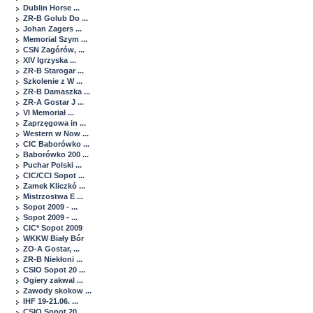
Dublin Horse ...
ZR-B Golub Do ...
Johan Zagers ...
Memorial Szym ...
CSN Zagórów, ...
XIV Igrzyska ...
ZR-B Starogar ...
Szkolenie z W ...
ZR-B Damaszka ...
ZR-A Gostar J ...
VI Memoriał ...
Zaprzęgowa in ...
Western w Now ...
CIC Baborówko ...
Baborówko 200 ...
Puchar Polski ...
CIC/CCI Sopot ...
Zamek Kliczkó ...
Mistrzostwa E ...
Sopot 2009 - ...
Sopot 2009 - ...
CIC* Sopot 2009
WKKW Biały Bór
ZO-A Gostar, ...
ZR-B Niekłoni ...
CSIO Sopot 20 ...
Ogiery zakwal ...
Zawody skokow ...
IHF 19-21.06. ...
CSIO Sopot 20 ...