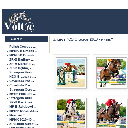
Galerie
Galerie "CSIO Sopot 2013 - piątek"
Polish Cowboy ...
MPMK-B Drzonk ...
MPMK-B Drzonk ...
ZR-B Barlinek ...
ZR-B Kozienic ...
ZR-B Dębno, 2 ...
Strzegom Hors ...
HZO-B Leszno, ...
Cavaliada Poz ...
Cavaliada Poz ...
Strzegom Octo ...
MWiM Poczerni ...
Strzegom Autu ...
ZR-B Barzkowi ...
MP-B Jakubowi ...
MPiPP-KUCE-A& ...
Mazovia Equi ...
MPMK 2016 - D ...
Strzegom Summ ...