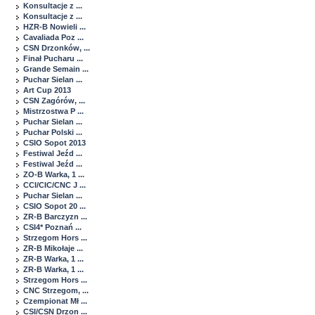
Konsultacje z ...
Konsultacje z ...
HZR-B Nowieli ...
Cavaliada Poz ...
CSN Drzonków, ...
Finał Pucharu ...
Grande Semain ...
Puchar Sielan ...
Art Cup 2013
CSN Zagórów, ...
Mistrzostwa P ...
Puchar Sielan ...
Puchar Polski ...
CSIO Sopot 2013
Festiwal Jeźd ...
Festiwal Jeźd ...
ZO-B Warka, 1 ...
CCI/CIC/CNC J ...
Puchar Sielan ...
CSIO Sopot 20 ...
ZR-B Barczyzn ...
CSI4* Poznań ...
Strzegom Hors ...
ZR-B Mikołaje ...
ZR-B Warka, 1 ...
ZR-B Warka, 1 ...
Strzegom Hors ...
CNC Strzegom, ...
Czempionat Mł ...
CSI/CSN Drzon ...