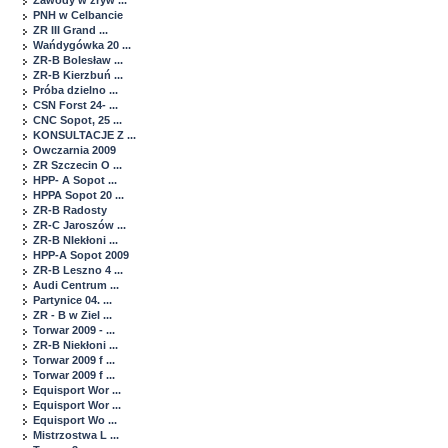
Zawody w zryw ...
PNH w Celbancie
ZR III Grand ...
Wańdygówka 20 ...
ZR-B Bolesław ...
ZR-B Kierzbuń ...
Próba dzielno ...
CSN Forst 24- ...
CNC Sopot, 25 ...
KONSULTACJE Z ...
Owczarnia 2009
ZR Szczecin O ...
HPP- A Sopot ...
HPPA Sopot 20 ...
ZR-B Radosty
ZR-C Jaroszów ...
ZR-B NIekłoni ...
HPP-A Sopot 2009
ZR-B Leszno 4 ...
Audi Centrum ...
Partynice 04. ...
ZR - B w Ziel ...
Torwar 2009 - ...
ZR-B Niekłoni ...
Torwar 2009 f ...
Torwar 2009 f ...
Equisport Wor ...
Equisport Wor ...
Equisport Wo ...
Mistrzostwa L ...