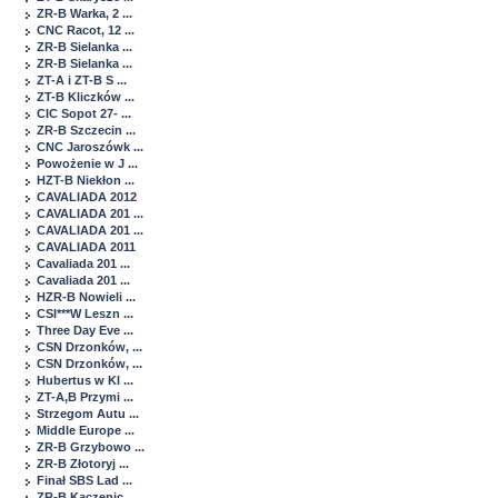
ZR-B Warka, 2 ...
CNC Racot, 12 ...
ZR-B Sielanka ...
ZR-B Sielanka ...
ZT-A i ZT-B S ...
ZT-B Kliczków ...
CIC Sopot 27- ...
ZR-B Szczecin ...
CNC Jaroszówk ...
Powożenie w J ...
HZT-B Niekłon ...
CAVALIADA 2012
CAVALIADA 201 ...
CAVALIADA 201 ...
CAVALIADA 2011
Cavaliada 201 ...
Cavaliada 201 ...
HZR-B Nowieli ...
CSI***W Leszn ...
Three Day Eve ...
CSN Drzonków, ...
CSN Drzonków, ...
Hubertus w Kl ...
ZT-A,B Przymi ...
Strzegom Autu ...
Middle Europe ...
ZR-B Grzybowo ...
ZR-B Złotoryj ...
Finał SBS Lad ...
ZR-B Kaczenic ...