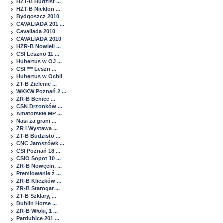
HZT-B Budzist ...
HZT-B Niekłon ...
Bydgoszcz 2010
CAVALIADA 201 ...
Cavaliada 2010
CAVALIADA 2010
HZR-B Nowieli ...
CSI Leszno 11 ...
Hubertus w OJ ...
CSI *** Leszn ...
Hubertus w Ochli
ZT-B Zielenie ...
WKKW Poznań 2 ...
ZR-B Benice ...
CSN Drzonków ...
Amatorskie MP ...
Nasi za grani ...
ZR i Wystawa ...
ZT-B Budzisto ...
CNC Jaroszówk ...
CSI Poznań 18 ...
CSIO Sopot 10 ...
ZR-B Nowęcin, ...
Premiowanie ź ...
ZR-B Kliczków ...
ZR-B Starogar ...
ZT-B Szklary, ...
Dublin Horse ...
ZR-B Włoki, 1 ...
Pardubice 201 ...