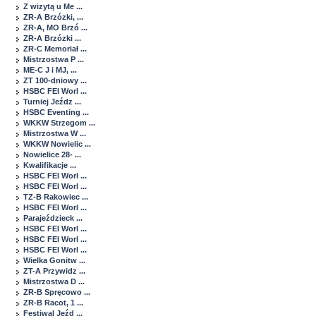
Z wizytą u Me ...
ZR-A Brzózki, ...
ZR-A, MO Brzó ...
ZR-A Brzózki ...
ZR-C Memoriał ...
Mistrzostwa P ...
ME-C J i MJ, ...
ZT 100-dniowy ...
HSBC FEI Worl ...
Turniej Jeźdz ...
HSBC Eventing ...
WKKW Strzegom ...
Mistrzostwa W ...
WKKW Nowielic ...
Nowielice 28- ...
Kwalifikacje ...
HSBC FEI Worl ...
HSBC FEI Worl ...
TZ-B Rakowiec ...
HSBC FEI Worl ...
Parajeździeck ...
HSBC FEI Worl ...
HSBC FEI Worl ...
HSBC FEI Worl ...
Wielka Gonitw ...
ZT-A Przywidz ...
Mistrzostwa D ...
ZR-B Spręcowo ...
ZR-B Racot, 1 ...
Festiwal Jeźd ...