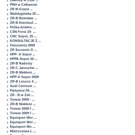
Zawody w zryw ...
PNH w Celbancie
ZR III Grand ...
Wańdygówka 20 ...
ZR-B Bolesław ...
ZR-B Kierzbuń ...
Próba dzielno ...
CSN Forst 24- ...
CNC Sopot, 25 ...
KONSULTACJE Z ...
Owczarnia 2009
ZR Szczecin O ...
HPP- A Sopot ...
HPPA Sopot 20 ...
ZR-B Radosty
ZR-C Jaroszów ...
ZR-B NIekłoni ...
HPP-A Sopot 2009
ZR-B Leszno 4 ...
Audi Centrum ...
Partynice 04. ...
ZR - B w Ziel ...
Torwar 2009 - ...
ZR-B Niekłoni ...
Torwar 2009 f ...
Torwar 2009 f ...
Equisport Wor ...
Equisport Wor ...
Equisport Wo ...
Mistrzostwa L ...