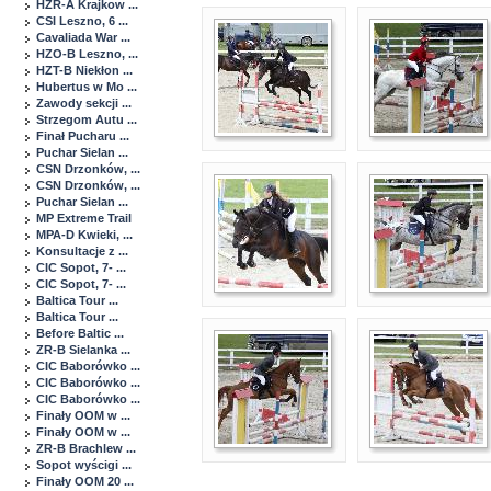
HZR-A Krajkow ...
CSI Leszno, 6 ...
Cavaliada War ...
HZO-B Leszno, ...
HZT-B Niekłon ...
Hubertus w Mo ...
Zawody sekcji ...
Strzegom Autu ...
Finał Pucharu ...
Puchar Sielan ...
CSN Drzonków, ...
CSN Drzonków, ...
Puchar Sielan ...
MP Extreme Trail
MPA-D Kwieki, ...
Konsultacje z ...
CIC Sopot, 7- ...
CIC Sopot, 7- ...
Baltica Tour ...
Baltica Tour ...
Before Baltic ...
ZR-B Sielanka ...
CIC Baborówko ...
CIC Baborówko ...
CIC Baborówko ...
Finały OOM w ...
Finały OOM w ...
ZR-B Brachlew ...
Sopot wyścigi ...
Finały OOM 20 ...