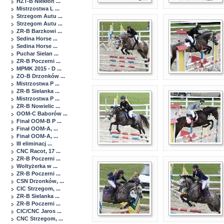
HZT-B Niekłon ...
Mistrzostwa L ...
Strzegom Autu ...
Strzegom Autu ...
ZR-B Barzkowi ...
Sedina Horse ...
Sedina Horse ...
Puchar Sielan ...
ZR-B Poczerni ...
MPMK 2015 - D ...
ZO-B Drzonków ...
Mistrzostwa P ...
ZR-B Sielanka ...
Mistrzostwa P ...
ZR-B Nowielic ...
OOM-C Baborów ...
Finał OOM-B P ...
Finał OOM-A, ...
Finał OOM-A, ...
III eliminacj ...
CNC Racot, 17 ...
ZR-B Poczerni ...
Woltyżerka w ...
ZR-B Poczerni ...
CSN Drzonków, ...
CIC Strzegom, ...
ZR-B Sielanka ...
ZR-B Poczerni ...
CIC/CNC Jaros ...
CNC Strzegom, ...