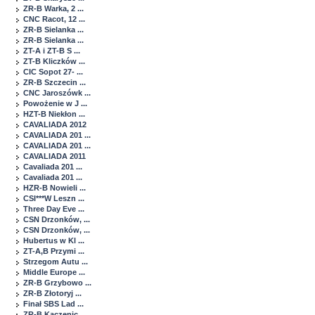
ZR-B Warka, 2 ...
CNC Racot, 12 ...
ZR-B Sielanka ...
ZR-B Sielanka ...
ZT-A i ZT-B S ...
ZT-B Kliczków ...
CIC Sopot 27- ...
ZR-B Szczecin ...
CNC Jaroszówk ...
Powożenie w J ...
HZT-B Niekłon ...
CAVALIADA 2012
CAVALIADA 201 ...
CAVALIADA 201 ...
CAVALIADA 2011
Cavaliada 201 ...
Cavaliada 201 ...
HZR-B Nowieli ...
CSI***W Leszn ...
Three Day Eve ...
CSN Drzonków, ...
CSN Drzonków, ...
Hubertus w Kl ...
ZT-A,B Przymi ...
Strzegom Autu ...
Middle Europe ...
ZR-B Grzybowo ...
ZR-B Złotoryj ...
Finał SBS Lad ...
ZR-B Kaczenic ...