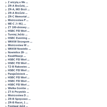
Z wizytą u Me ...
ZR-A Brzózki, ...
ZR-A, MO Brzó ...
ZR-A Brzózki ...
ZR-C Memoriał ...
Mistrzostwa P ...
ME-C J i MJ, ...
ZT 100-dniowy ...
HSBC FEI Worl ...
Turniej Jeźdz ...
HSBC Eventing ...
WKKW Strzegom ...
Mistrzostwa W ...
WKKW Nowielic ...
Nowielice 28- ...
Kwalifikacje ...
HSBC FEI Worl ...
HSBC FEI Worl ...
TZ-B Rakowiec ...
HSBC FEI Worl ...
Parajeździeck ...
HSBC FEI Worl ...
HSBC FEI Worl ...
HSBC FEI Worl ...
Wielka Gonitw ...
ZT-A Przywidz ...
Mistrzostwa D ...
ZR-B Spręcowo ...
ZR-B Racot, 1 ...
Festiwal Jeźd ...