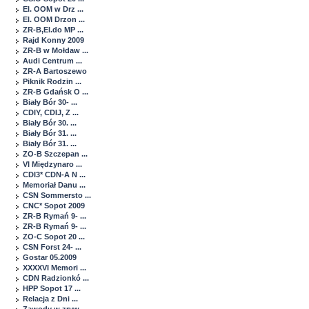
El. OOM w Drz ...
El. OOM Drzon ...
ZR-B,El.do MP ...
Rajd Konny 2009
ZR-B w Mołdaw ...
Audi Centrum ...
ZR-A Bartoszewo
Piknik Rodzin ...
ZR-B Gdańsk O ...
Biały Bór 30- ...
CDIY, CDIJ, Z ...
Biały Bór 30. ...
Biały Bór 31. ...
Biały Bór 31. ...
ZO-B Szczepan ...
VI Międzynaro ...
CDI3* CDN-A N ...
Memoriał Danu ...
CSN Sommersto ...
CNC* Sopot 2009
ZR-B Rymań 9- ...
ZR-B Rymań 9- ...
ZO-C Sopot 20 ...
CSN Forst 24- ...
Gostar 05.2009
XXXXVI Memori ...
CDN Radzionkó ...
HPP Sopot 17 ...
Relacja z Dni ...