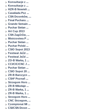
Konsultacje z ...
Konsultacje z ...
HZR-B Nowieli ...
Cavaliada Poz ...
CSN Drzonków, ...
Finał Pucharu ...
Grande Semain ...
Puchar Sielan ...
Art Cup 2013
CSN Zagórów, ...
Mistrzostwa P ...
Puchar Sielan ...
Puchar Polski ...
CSIO Sopot 2013
Festiwal Jeźd ...
Festiwal Jeźd ...
ZO-B Warka, 1 ...
CCI/CIC/CNC J ...
Puchar Sielan ...
CSIO Sopot 20 ...
ZR-B Barczyzn ...
CSI4* Poznań ...
Strzegom Hors ...
ZR-B Mikołaje ...
ZR-B Warka, 1 ...
ZR-B Warka, 1 ...
Strzegom Hors ...
CNC Strzegom, ...
Czempionat Mł ...
CSI/CSN Drzon ...