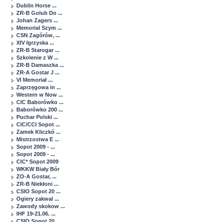
Dublin Horse ...
ZR-B Golub Do ...
Johan Zagers ...
Memorial Szym ...
CSN Zagórów, ...
XIV Igrzyska ...
ZR-B Starogar ...
Szkolenie z W ...
ZR-B Damaszka ...
ZR-A Gostar J ...
VI Memoriał ...
Zaprzęgowa in ...
Western w Now ...
CIC Baborówko ...
Baborówko 200 ...
Puchar Polski ...
CIC/CCI Sopot ...
Zamek Kliczkó ...
Mistrzostwa E ...
Sopot 2009 - ...
Sopot 2009 - ...
CIC* Sopot 2009
WKKW Biały Bór
ZO-A Gostar, ...
ZR-B Niekłoni ...
CSIO Sopot 20 ...
Ogiery zakwal ...
Zawody skokow ...
IHF 19-21.06. ...
CSIO Sopot 20 ...