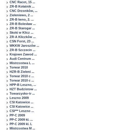
CNC Racot, 15 ...
ZR-B Kołatnik ...
CNC Drzonków, ...
Zieleniewo, 2 ...
ZR-B Iwno, 2. ...
ZR-B Bolesław ...
ZR-B Starogar ...
Skoki w Klicz ...
ZR-A Kliczków ...
CSN Forst, 23 ...
WKKW Jaroszów ...
ZR-B Szczecin ...
Krajowe Zawod ...
Audi Centrum ...
Mistrzostwa L ...
Torwar 2010
HZR-B Zieleni ...
Torwar 2010 c ...
Torwar 2010 c ...
HPP-B Leszno, ...
HZT Budzistow ...
Towarzysko-tr ...
Leszno 2009
CSI Katowice ...
CSI Katowice ...
CSI*** Leszno ...
PP-C 2009
PP-C 2009 kl. ...
PP-C 2009 kl. L
Mistrzostwa M ...