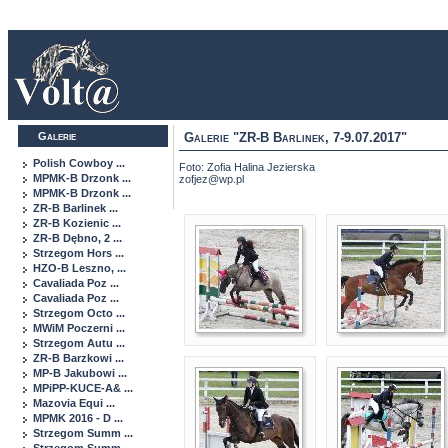
Galerie
Galerie "ZR-B Barlinek, 7-9.07.2017"
Polish Cowboy ...
Foto: Zofia Halina Jezierska
MPMK-B Drzonk ...
zofjez@wp.pl
MPMK-B Drzonk ...
ZR-B Barlinek ...
ZR-B Kozienic ...
ZR-B Dębno, 2 ...
Strzegom Hors ...
HZO-B Leszno, ...
Cavaliada Poz ...
Cavaliada Poz ...
Strzegom Octo ...
MWiM Poczerni ...
Strzegom Autu ...
ZR-B Barzkowi ...
MP-B Jakubowi ...
MPiPP-KUCE-A& ...
Mazovia Equi ...
MPMK 2016 - D ...
Strzegom Summ ...