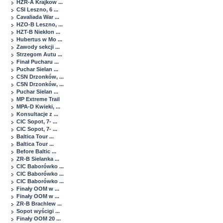
HZR-A Krajkow ...
CSI Leszno, 6 ...
Cavaliada War ...
HZO-B Leszno, ...
HZT-B Niekłon ...
Hubertus w Mo ...
Zawody sekcji ...
Strzegom Autu ...
Finał Pucharu ...
Puchar Sielan ...
CSN Drzonków, ...
CSN Drzonków, ...
Puchar Sielan ...
MP Extreme Trail
MPA-D Kwieki, ...
Konsultacje z ...
CIC Sopot, 7- ...
CIC Sopot, 7- ...
Baltica Tour ...
Baltica Tour ...
Before Baltic ...
ZR-B Sielanka ...
CIC Baborówko ...
CIC Baborówko ...
CIC Baborówko ...
Finały OOM w ...
Finały OOM w ...
ZR-B Brachlew ...
Sopot wyścigi ...
Finały OOM 20 ...