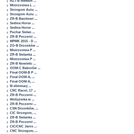
HZT-B Niekłon ...
Mistrzostwa L ...
Strzegom Autu ...
Strzegom Autu ...
ZR-B Barzkowi ...
Sedina Horse ...
Sedina Horse ...
Puchar Sielan ...
ZR-B Poczerni ...
MPMK 2015 - D ...
ZO-B Drzonków ...
Mistrzostwa P ...
ZR-B Sielanka ...
Mistrzostwa P ...
ZR-B Nowielic ...
OOM-C Baborów ...
Finał OOM-B P ...
Finał OOM-A, ...
Finał OOM-A, ...
III eliminacj ...
CNC Racot, 17 ...
ZR-B Poczerni ...
Woltyżerka w ...
ZR-B Poczerni ...
CSN Drzonków, ...
CIC Strzegom, ...
ZR-B Sielanka ...
ZR-B Poczerni ...
CIC/CNC Jaros ...
CNC Strzegom, ...