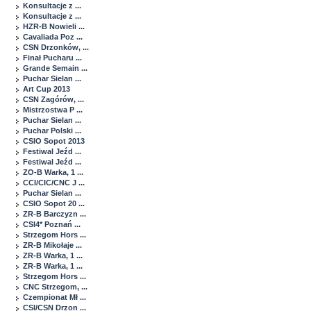
Konsultacje z ...
Konsultacje z ...
HZR-B Nowieli ...
Cavaliada Poz ...
CSN Drzonków, ...
Finał Pucharu ...
Grande Semain ...
Puchar Sielan ...
Art Cup 2013
CSN Zagórów, ...
Mistrzostwa P ...
Puchar Sielan ...
Puchar Polski ...
CSIO Sopot 2013
Festiwal Jeźd ...
Festiwal Jeźd ...
ZO-B Warka, 1 ...
CCI/CIC/CNC J ...
Puchar Sielan ...
CSIO Sopot 20 ...
ZR-B Barczyzn ...
CSI4* Poznań ...
Strzegom Hors ...
ZR-B Mikołaje ...
ZR-B Warka, 1 ...
ZR-B Warka, 1 ...
Strzegom Hors ...
CNC Strzegom, ...
Czempionat Mł ...
CSI/CSN Drzon ...