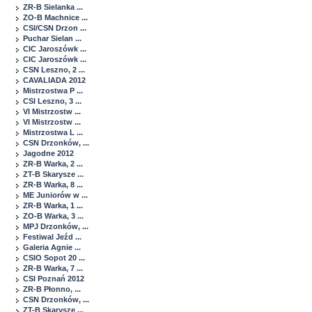
ZR-B Sielanka ...
ZO-B Machnice ...
CSI/CSN Drzon ...
Puchar Sielan ...
CIC Jaroszówk ...
CIC Jaroszówk ...
CSN Leszno, 2 ...
CAVALIADA 2012
Mistrzostwa P ...
CSI Leszno, 3 ...
VI Mistrzostw ...
VI Mistrzostw ...
Mistrzostwa L ...
CSN Drzonków, ...
Jagodne 2012
ZR-B Warka, 2 ...
ZT-B Skarysze ...
ZR-B Warka, 8 ...
ME Juniorów w ...
ZR-B Warka, 1 ...
ZO-B Warka, 3 ...
MPJ Drzonków, ...
Festiwal Jeźd ...
Galeria Agnie ...
CSIO Sopot 20 ...
ZR-B Warka, 7 ...
CSI Poznań 2012
ZR-B Płonno, ...
CSN Drzonków, ...
ZT-B Skarysze ...