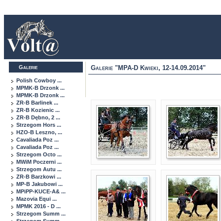
Galerie
Galerie "MPA-D Kwieki, 12-14.09.2014"
Polish Cowboy ...
MPMK-B Drzonk ...
MPMK-B Drzonk ...
ZR-B Barlinek ...
ZR-B Kozienic ...
ZR-B Dębno, 2 ...
Strzegom Hors ...
HZO-B Leszno, ...
Cavaliada Poz ...
Cavaliada Poz ...
Strzegom Octo ...
MWiM Poczerni ...
Strzegom Autu ...
ZR-B Barzkowi ...
MP-B Jakubowi ...
MPiPP-KUCE-A& ...
Mazovia Equi ...
MPMK 2016 - D ...
Strzegom Summ ...