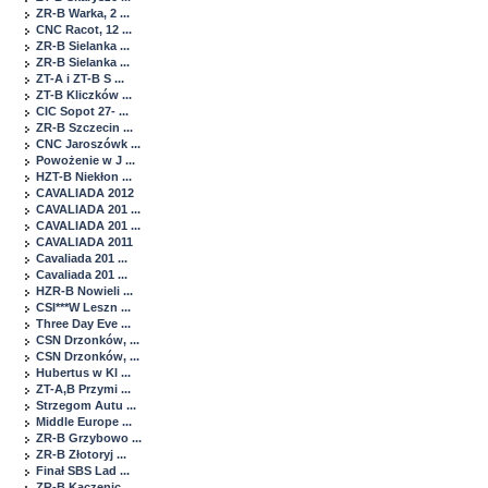
ZR-B Warka, 2 ...
CNC Racot, 12 ...
ZR-B Sielanka ...
ZR-B Sielanka ...
ZT-A i ZT-B S ...
ZT-B Kliczków ...
CIC Sopot 27- ...
ZR-B Szczecin ...
CNC Jaroszówk ...
Powożenie w J ...
HZT-B Niekłon ...
CAVALIADA 2012
CAVALIADA 201 ...
CAVALIADA 201 ...
CAVALIADA 2011
Cavaliada 201 ...
Cavaliada 201 ...
HZR-B Nowieli ...
CSI***W Leszn ...
Three Day Eve ...
CSN Drzonków, ...
CSN Drzonków, ...
Hubertus w Kl ...
ZT-A,B Przymi ...
Strzegom Autu ...
Middle Europe ...
ZR-B Grzybowo ...
ZR-B Złotoryj ...
Finał SBS Lad ...
ZR-B Kaczenic ...