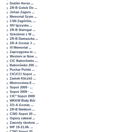
Dublin Horse ...
ZR-B Golub Do ...
Johan Zagers ...
Memorial Szym ...
CSN Zagórów, ...
XIV Igrzyska ...
ZR-B Starogar ...
Szkolenie z W ...
ZR-B Damaszka ...
ZR-A Gostar J ...
VI Memoriał ...
Zaprzęgowa in ...
Western w Now ...
CIC Baborówko ...
Baborówko 200 ...
Puchar Polski ...
CIC/CCI Sopot ...
Zamek Kliczkó ...
Mistrzostwa E ...
Sopot 2009 - ...
Sopot 2009 - ...
CIC* Sopot 2009
WKKW Biały Bór
ZO-A Gostar, ...
ZR-B Niekłoni ...
CSIO Sopot 20 ...
Ogiery zakwal ...
Zawody skokow ...
IHF 19-21.06. ...
CSIO Sopot 20 ...