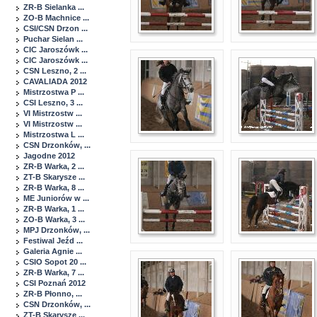
ZR-B Sielanka ...
ZO-B Machnice ...
CSI/CSN Drzon ...
Puchar Sielan ...
CIC Jaroszówk ...
CIC Jaroszówk ...
CSN Leszno, 2 ...
CAVALIADA 2012
Mistrzostwa P ...
CSI Leszno, 3 ...
VI Mistrzostw ...
VI Mistrzostw ...
Mistrzostwa L ...
CSN Drzonków, ...
Jagodne 2012
ZR-B Warka, 2 ...
ZT-B Skarysze ...
ZR-B Warka, 8 ...
ME Juniorów w ...
ZR-B Warka, 1 ...
ZO-B Warka, 3 ...
MPJ Drzonków, ...
Festiwal Jeźd ...
Galeria Agnie ...
CSIO Sopot 20 ...
ZR-B Warka, 7 ...
CSI Poznań 2012
ZR-B Płonno, ...
CSN Drzonków, ...
ZT-B Skarysze ...