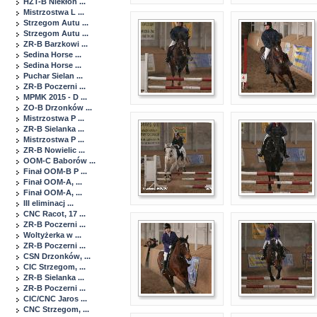
HZT-B Niekłon ...
Mistrzostwa L ...
Strzegom Autu ...
Strzegom Autu ...
ZR-B Barzkowi ...
Sedina Horse ...
Sedina Horse ...
Puchar Sielan ...
ZR-B Poczerni ...
MPMK 2015 - D ...
ZO-B Drzonków ...
Mistrzostwa P ...
ZR-B Sielanka ...
Mistrzostwa P ...
ZR-B Nowielic ...
OOM-C Baborów ...
Finał OOM-B P ...
Finał OOM-A, ...
Finał OOM-A, ...
III eliminacj ...
CNC Racot, 17 ...
ZR-B Poczerni ...
Woltyżerka w ...
ZR-B Poczerni ...
CSN Drzonków, ...
CIC Strzegom, ...
ZR-B Sielanka ...
ZR-B Poczerni ...
CIC/CNC Jaros ...
CNC Strzegom, ...