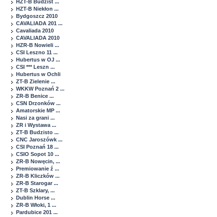
HZT-B Budzist ...
HZT-B Niekłon ...
Bydgoszcz 2010
CAVALIADA 201 ...
Cavaliada 2010
CAVALIADA 2010
HZR-B Nowieli ...
CSI Leszno 11 ...
Hubertus w OJ ...
CSI *** Leszn ...
Hubertus w Ochli
ZT-B Zielenie ...
WKKW Poznań 2 ...
ZR-B Benice ...
CSN Drzonków ...
Amatorskie MP ...
Nasi za grani ...
ZR i Wystawa ...
ZT-B Budzisto ...
CNC Jaroszówk ...
CSI Poznań 18 ...
CSIO Sopot 10 ...
ZR-B Nowęcin, ...
Premiowanie ź ...
ZR-B Kliczków ...
ZR-B Starogar ...
ZT-B Szklary, ...
Dublin Horse ...
ZR-B Włoki, 1 ...
Pardubice 201 ...