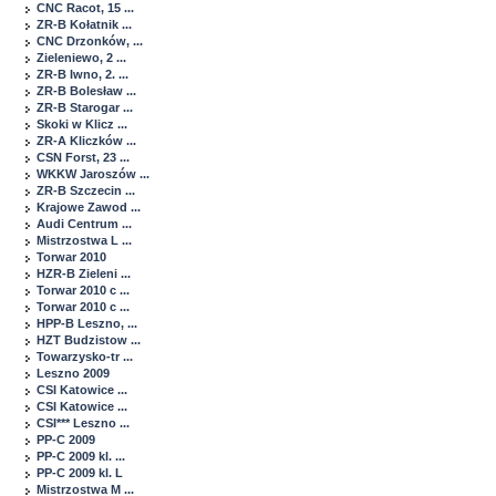
CNC Racot, 15 ...
ZR-B Kołatnik ...
CNC Drzonków, ...
Zieleniewo, 2 ...
ZR-B Iwno, 2. ...
ZR-B Bolesław ...
ZR-B Starogar ...
Skoki w Klicz ...
ZR-A Kliczków ...
CSN Forst, 23 ...
WKKW Jaroszów ...
ZR-B Szczecin ...
Krajowe Zawod ...
Audi Centrum ...
Mistrzostwa L ...
Torwar 2010
HZR-B Zieleni ...
Torwar 2010 c ...
Torwar 2010 c ...
HPP-B Leszno, ...
HZT Budzistow ...
Towarzysko-tr ...
Leszno 2009
CSI Katowice ...
CSI Katowice ...
CSI*** Leszno ...
PP-C 2009
PP-C 2009 kl. ...
PP-C 2009 kl. L
Mistrzostwa M ...