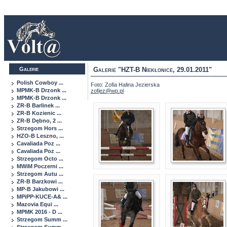
Galerie
Galerie "HZT-B Niekłonice, 29.01.2011"
Polish Cowboy ...
Foto: Zofia Halina Jezierska
MPMK-B Drzonk ...
zofjez@wp.pl
MPMK-B Drzonk ...
ZR-B Barlinek ...
ZR-B Kozienic ...
ZR-B Dębno, 2 ...
Strzegom Hors ...
HZO-B Leszno, ...
Cavaliada Poz ...
Cavaliada Poz ...
Strzegom Octo ...
MWiM Poczerni ...
Strzegom Autu ...
ZR-B Barzkowi ...
MP-B Jakubowi ...
MPiPP-KUCE-A& ...
Mazovia Equi ...
MPMK 2016 - D ...
Strzegom Summ ...