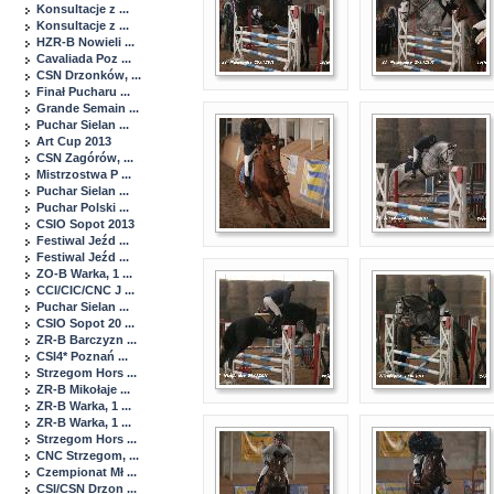
Konsultacje z ...
Konsultacje z ...
HZR-B Nowieli ...
Cavaliada Poz ...
CSN Drzonków, ...
Finał Pucharu ...
Grande Semain ...
Puchar Sielan ...
Art Cup 2013
CSN Zagórów, ...
Mistrzostwa P ...
Puchar Sielan ...
Puchar Polski ...
CSIO Sopot 2013
Festiwal Jeźd ...
Festiwal Jeźd ...
ZO-B Warka, 1 ...
CCI/CIC/CNC J ...
Puchar Sielan ...
CSIO Sopot 20 ...
ZR-B Barczyzn ...
CSI4* Poznań ...
Strzegom Hors ...
ZR-B Mikołaje ...
ZR-B Warka, 1 ...
ZR-B Warka, 1 ...
Strzegom Hors ...
CNC Strzegom, ...
Czempionat Mł ...
CSI/CSN Drzon ...