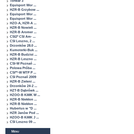
Torwar 3
Equisport Wor ...
HZR-B Grzybow ...
Equisport Wor ...
Equisport Wor ...
HZO-A, HZR-A ...
HZR-B Nowieli ...
HZR-B Aromer ...
CSI2* CSI Am- ...
CSI Leszno, 2 ...
Drzonków 28.0 ...
Kumoterki-Buk ...
HZR-B Budzist ...
HZR-B Leszno ...
CSI-W Poznań ...
Polowa Próba ...
CSI**-W MTP P ...
CSI Poznań 2009
HZR-B Zieleni ...
Drzonków 24-2 ...
HZT-B Dąbrówk ...
HZOO-B KiMK W ...
HZR-B Niekłon ...
HZR-B Niekłon ...
Hubertus w "D ...
HZR Janów Pod ...
HZOO-B KiMK J ...
CSI Leszno 09 ...
Menu