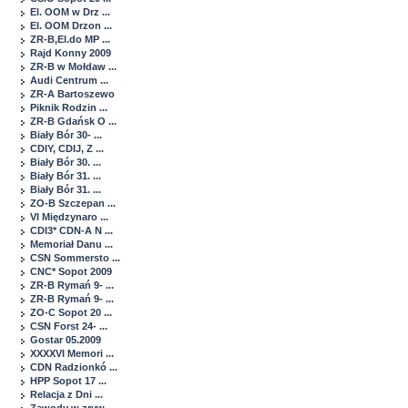
El. OOM w Drz ...
El. OOM Drzon ...
ZR-B,El.do MP ...
Rajd Konny 2009
ZR-B w Mołdaw ...
Audi Centrum ...
ZR-A Bartoszewo
Piknik Rodzin ...
ZR-B Gdańsk O ...
Biały Bór 30- ...
CDIY, CDIJ, Z ...
Biały Bór 30. ...
Biały Bór 31. ...
Biały Bór 31. ...
ZO-B Szczepan ...
VI Międzynaro ...
CDI3* CDN-A N ...
Memoriał Danu ...
CSN Sommersto ...
CNC* Sopot 2009
ZR-B Rymań 9- ...
ZR-B Rymań 9- ...
ZO-C Sopot 20 ...
CSN Forst 24- ...
Gostar 05.2009
XXXXVI Memori ...
CDN Radzionkó ...
HPP Sopot 17 ...
Relacja z Dni ...