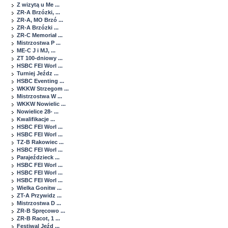
Z wizytą u Me ...
ZR-A Brzózki, ...
ZR-A, MO Brzó ...
ZR-A Brzózki ...
ZR-C Memoriał ...
Mistrzostwa P ...
ME-C J i MJ, ...
ZT 100-dniowy ...
HSBC FEI Worl ...
Turniej Jeźdz ...
HSBC Eventing ...
WKKW Strzegom ...
Mistrzostwa W ...
WKKW Nowielic ...
Nowielice 28- ...
Kwalifikacje ...
HSBC FEI Worl ...
HSBC FEI Worl ...
TZ-B Rakowiec ...
HSBC FEI Worl ...
Parajeździeck ...
HSBC FEI Worl ...
HSBC FEI Worl ...
HSBC FEI Worl ...
Wielka Gonitw ...
ZT-A Przywidz ...
Mistrzostwa D ...
ZR-B Spręcowo ...
ZR-B Racot, 1 ...
Festiwal Jeźd ...