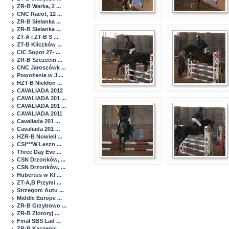
ZR-B Warka, 2 ...
CNC Racot, 12 ...
ZR-B Sielanka ...
ZR-B Sielanka ...
ZT-A i ZT-B S ...
ZT-B Kliczków ...
CIC Sopot 27- ...
ZR-B Szczecin ...
CNC Jaroszówk ...
Powożenie w J ...
HZT-B Niekłon ...
CAVALIADA 2012
CAVALIADA 201 ...
CAVALIADA 201 ...
CAVALIADA 2011
Cavaliada 201 ...
Cavaliada 201 ...
HZR-B Nowieli ...
CSI***W Leszn ...
Three Day Eve ...
CSN Drzonków, ...
CSN Drzonków, ...
Hubertus w Kl ...
ZT-A,B Przymi ...
Strzegom Autu ...
Middle Europe ...
ZR-B Grzybowo ...
ZR-B Złotoryj ...
Finał SBS Lad ...
ZR-B Kaczenic ...