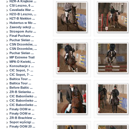
HZR-A Krajkow ...
CSI Leszno, 6 ...
Cavaliada War ...
HZO-B Leszno, ...
HZT-B Niekłon ...
Hubertus w Mo ...
Zawody sekcji ...
Strzegom Autu ...
Finał Pucharu ...
Puchar Sielan ...
CSN Drzonków, ...
CSN Drzonków, ...
Puchar Sielan ...
MP Extreme Trail
MPA-D Kwieki, ...
Konsultacje z ...
CIC Sopot, 7- ...
CIC Sopot, 7- ...
Baltica Tour ...
Baltica Tour ...
Before Baltic ...
ZR-B Sielanka ...
CIC Baborówko ...
CIC Baborówko ...
CIC Baborówko ...
Finały OOM w ...
Finały OOM w ...
ZR-B Brachlew ...
Sopot wyścigi ...
Finały OOM 20 ...