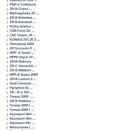
Zawody w zryw ...
PNH w Celbancie
ZR III Grand ...
Wańdygówka 20 ...
ZR-B Bolesław ...
ZR-B Kierzbuń ...
Próba dzielno ...
CSN Forst 24- ...
CNC Sopot, 25 ...
KONSULTACJE Z ...
Owczarnia 2009
ZR Szczecin O ...
HPP- A Sopot ...
HPPA Sopot 20 ...
ZR-B Radosty
ZR-C Jaroszów ...
ZR-B NIekłoni ...
HPP-A Sopot 2009
ZR-B Leszno 4 ...
Audi Centrum ...
Partynice 04. ...
ZR - B w Ziel ...
Torwar 2009 - ...
ZR-B Niekłoni ...
Torwar 2009 f ...
Torwar 2009 f ...
Equisport Wor ...
Equisport Wor ...
Equisport Wo ...
Mistrzostwa L ...