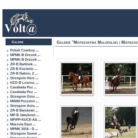
Galerie
Galerie "Mistrzostwa Małopolski i Mistr
Polish Cowboy ...
MPMK-B Drzonk ...
MPMK-B Drzonk ...
ZR-B Barlinek ...
ZR-B Kozienic ...
ZR-B Dębno, 2 ...
Strzegom Hors ...
HZO-B Leszno, ...
Cavaliada Poz ...
Cavaliada Poz ...
Strzegom Octo ...
MWiM Poczerni ...
Strzegom Autu ...
ZR-B Barzkowi ...
MP-B Jakubowi ...
MPiPP-KUCE-A& ...
Mazovia Equi ...
MPMK 2016 - D ...
Strzegom Summ ...