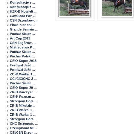
Konsultacje z ...
Konsultacje z ...
HZR-B Nowieli ...
Cavaliada Poz ...
CSN Drzonków, ...
Finał Pucharu ...
Grande Semain ...
Puchar Sielan ...
Art Cup 2013
CSN Zagórów, ...
Mistrzostwa P ...
Puchar Sielan ...
Puchar Polski ...
CSIO Sopot 2013
Festiwal Jeźd ...
Festiwal Jeźd ...
ZO-B Warka, 1 ...
CCI/CIC/CNC J ...
Puchar Sielan ...
CSIO Sopot 20 ...
ZR-B Barczyzn ...
CSI4* Poznań ...
Strzegom Hors ...
ZR-B Mikołaje ...
ZR-B Warka, 1 ...
ZR-B Warka, 1 ...
Strzegom Hors ...
CNC Strzegom, ...
Czempionat Mł ...
CSI/CSN Drzon ...