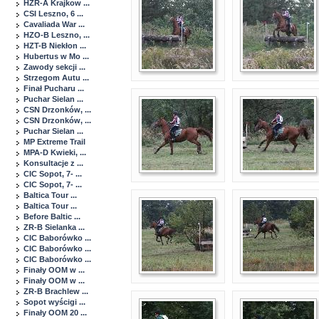
HZR-A Krajkow ...
CSI Leszno, 6 ...
Cavaliada War ...
HZO-B Leszno, ...
HZT-B Niekłon ...
Hubertus w Mo ...
Zawody sekcji ...
Strzegom Autu ...
Finał Pucharu ...
Puchar Sielan ...
CSN Drzonków, ...
CSN Drzonków, ...
Puchar Sielan ...
MP Extreme Trail
MPA-D Kwieki, ...
Konsultacje z ...
CIC Sopot, 7- ...
CIC Sopot, 7- ...
Baltica Tour ...
Baltica Tour ...
Before Baltic ...
ZR-B Sielanka ...
CIC Baborówko ...
CIC Baborówko ...
CIC Baborówko ...
Finały OOM w ...
Finały OOM w ...
ZR-B Brachlew ...
Sopot wyścigi ...
Finały OOM 20 ...