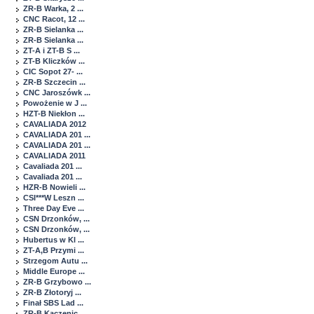
ZR-B Warka, 2 ...
CNC Racot, 12 ...
ZR-B Sielanka ...
ZR-B Sielanka ...
ZT-A i ZT-B S ...
ZT-B Kliczków ...
CIC Sopot 27- ...
ZR-B Szczecin ...
CNC Jaroszówk ...
Powożenie w J ...
HZT-B Niekłon ...
CAVALIADA 2012
CAVALIADA 201 ...
CAVALIADA 201 ...
CAVALIADA 2011
Cavaliada 201 ...
Cavaliada 201 ...
HZR-B Nowieli ...
CSI***W Leszn ...
Three Day Eve ...
CSN Drzonków, ...
CSN Drzonków, ...
Hubertus w Kl ...
ZT-A,B Przymi ...
Strzegom Autu ...
Middle Europe ...
ZR-B Grzybowo ...
ZR-B Złotoryj ...
Finał SBS Lad ...
ZR-B Kaczenic ...