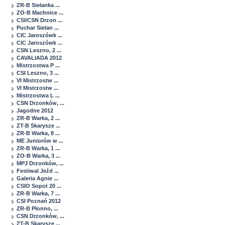
ZR-B Sielanka ...
ZO-B Machnice ...
CSI/CSN Drzon ...
Puchar Sielan ...
CIC Jaroszówk ...
CIC Jaroszówk ...
CSN Leszno, 2 ...
CAVALIADA 2012
Mistrzostwa P ...
CSI Leszno, 3 ...
VI Mistrzostw ...
VI Mistrzostw ...
Mistrzostwa L ...
CSN Drzonków, ...
Jagodne 2012
ZR-B Warka, 2 ...
ZT-B Skarysze ...
ZR-B Warka, 8 ...
ME Juniorów w ...
ZR-B Warka, 1 ...
ZO-B Warka, 3 ...
MPJ Drzonków, ...
Festiwal Jeźd ...
Galeria Agnie ...
CSIO Sopot 20 ...
ZR-B Warka, 7 ...
CSI Poznań 2012
ZR-B Płonno, ...
CSN Drzonków, ...
ZT-B Skarysze ...