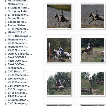
HZT-B Niekłon ...
Mistrzostwa L ...
Strzegom Autu ...
Strzegom Autu ...
ZR-B Barzkowi ...
Sedina Horse ...
Sedina Horse ...
Puchar Sielan ...
ZR-B Poczerni ...
MPMK 2015 - D ...
ZO-B Drzonków ...
Mistrzostwa P ...
ZR-B Sielanka ...
Mistrzostwa P ...
ZR-B Nowielic ...
OOM-C Baborów ...
Finał OOM-B P ...
Finał OOM-A, ...
Finał OOM-A, ...
III eliminacj ...
CNC Racot, 17 ...
ZR-B Poczerni ...
Woltyżerka w ...
ZR-B Poczerni ...
CSN Drzonków, ...
CIC Strzegom, ...
ZR-B Sielanka ...
ZR-B Poczerni ...
CIC/CNC Jaros ...
CNC Strzegom, ...