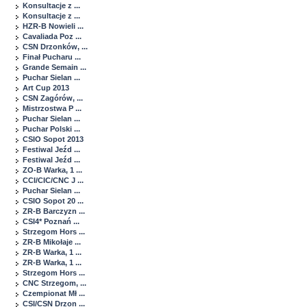
Konsultacje z ...
Konsultacje z ...
HZR-B Nowieli ...
Cavaliada Poz ...
CSN Drzonków, ...
Finał Pucharu ...
Grande Semain ...
Puchar Sielan ...
Art Cup 2013
CSN Zagórów, ...
Mistrzostwa P ...
Puchar Sielan ...
Puchar Polski ...
CSIO Sopot 2013
Festiwal Jeźd ...
Festiwal Jeźd ...
ZO-B Warka, 1 ...
CCI/CIC/CNC J ...
Puchar Sielan ...
CSIO Sopot 20 ...
ZR-B Barczyzn ...
CSI4* Poznań ...
Strzegom Hors ...
ZR-B Mikołaje ...
ZR-B Warka, 1 ...
ZR-B Warka, 1 ...
Strzegom Hors ...
CNC Strzegom, ...
Czempionat Mł ...
CSI/CSN Drzon ...