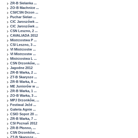
ZR-B Sielanka ...
ZO-B Machnice ...
CSI/CSN Drzon ...
Puchar Sielan ...
CIC Jaroszówk ...
CIC Jaroszówk ...
CSN Leszno, 2 ...
CAVALIADA 2012
Mistrzostwa P ...
CSI Leszno, 3 ...
VI Mistrzostw ...
VI Mistrzostw ...
Mistrzostwa L ...
CSN Drzonków, ...
Jagodne 2012
ZR-B Warka, 2 ...
ZT-B Skarysze ...
ZR-B Warka, 8 ...
ME Juniorów w ...
ZR-B Warka, 1 ...
ZO-B Warka, 3 ...
MPJ Drzonków, ...
Festiwal Jeźd ...
Galeria Agnie ...
CSIO Sopot 20 ...
ZR-B Warka, 7 ...
CSI Poznań 2012
ZR-B Płonno, ...
CSN Drzonków, ...
ZT-B Skarysze ...