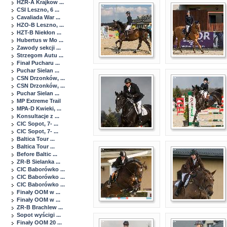
HZR-A Krajkow ...
CSI Leszno, 6 ...
Cavaliada War ...
HZO-B Leszno, ...
HZT-B Niekłon ...
Hubertus w Mo ...
Zawody sekcji ...
Strzegom Autu ...
Finał Pucharu ...
Puchar Sielan ...
CSN Drzonków, ...
CSN Drzonków, ...
Puchar Sielan ...
MP Extreme Trail
MPA-D Kwieki, ...
Konsultacje z ...
CIC Sopot, 7- ...
CIC Sopot, 7- ...
Baltica Tour ...
Baltica Tour ...
Before Baltic ...
ZR-B Sielanka ...
CIC Baborówko ...
CIC Baborówko ...
CIC Baborówko ...
Finały OOM w ...
Finały OOM w ...
ZR-B Brachlew ...
Sopot wyścigi ...
Finały OOM 20 ...