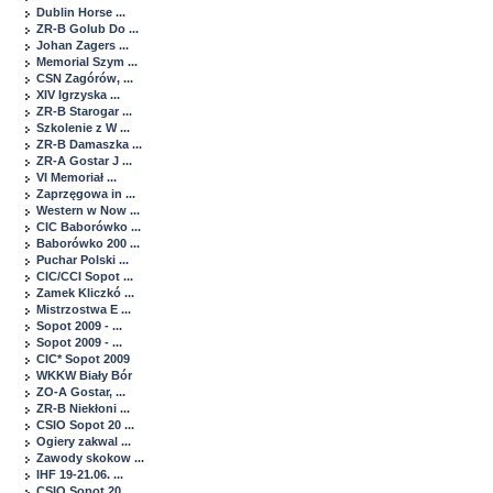
Dublin Horse ...
ZR-B Golub Do ...
Johan Zagers ...
Memorial Szym ...
CSN Zagórów, ...
XIV Igrzyska ...
ZR-B Starogar ...
Szkolenie z W ...
ZR-B Damaszka ...
ZR-A Gostar J ...
VI Memoriał ...
Zaprzęgowa in ...
Western w Now ...
CIC Baborówko ...
Baborówko 200 ...
Puchar Polski ...
CIC/CCI Sopot ...
Zamek Kliczkó ...
Mistrzostwa E ...
Sopot 2009 - ...
Sopot 2009 - ...
CIC* Sopot 2009
WKKW Biały Bór
ZO-A Gostar, ...
ZR-B Niekłoni ...
CSIO Sopot 20 ...
Ogiery zakwal ...
Zawody skokow ...
IHF 19-21.06. ...
CSIO Sopot 20 ...