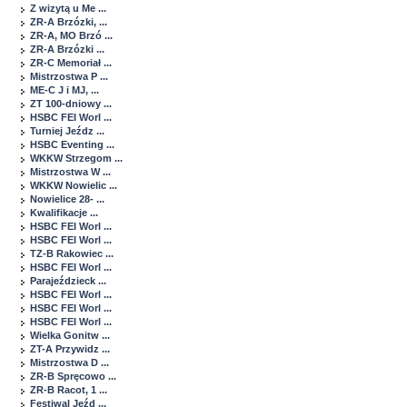
Z wizytą u Me ...
ZR-A Brzózki, ...
ZR-A, MO Brzó ...
ZR-A Brzózki ...
ZR-C Memoriał ...
Mistrzostwa P ...
ME-C J i MJ, ...
ZT 100-dniowy ...
HSBC FEI Worl ...
Turniej Jeźdz ...
HSBC Eventing ...
WKKW Strzegom ...
Mistrzostwa W ...
WKKW Nowielic ...
Nowielice 28- ...
Kwalifikacje ...
HSBC FEI Worl ...
HSBC FEI Worl ...
TZ-B Rakowiec ...
HSBC FEI Worl ...
Parajeździeck ...
HSBC FEI Worl ...
HSBC FEI Worl ...
HSBC FEI Worl ...
Wielka Gonitw ...
ZT-A Przywidz ...
Mistrzostwa D ...
ZR-B Spręcowo ...
ZR-B Racot, 1 ...
Festiwal Jeźd ...