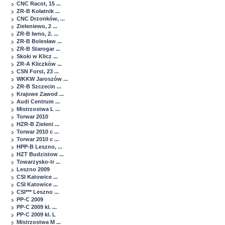
CNC Racot, 15 ...
ZR-B Kołatnik ...
CNC Drzonków, ...
Zieleniewo, 2 ...
ZR-B Iwno, 2. ...
ZR-B Bolesław ...
ZR-B Starogar ...
Skoki w Klicz ...
ZR-A Kliczków ...
CSN Forst, 23 ...
WKKW Jaroszów ...
ZR-B Szczecin ...
Krajowe Zawod ...
Audi Centrum ...
Mistrzostwa L ...
Torwar 2010
HZR-B Zieleni ...
Torwar 2010 c ...
Torwar 2010 c ...
HPP-B Leszno, ...
HZT Budzistow ...
Towarzysko-tr ...
Leszno 2009
CSI Katowice ...
CSI Katowice ...
CSI*** Leszno ...
PP-C 2009
PP-C 2009 kl. ...
PP-C 2009 kl. L
Mistrzostwa M ...