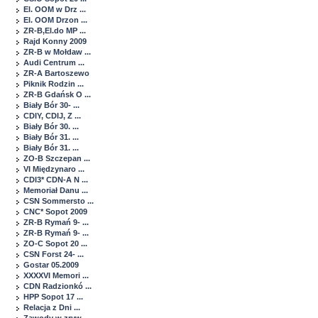
El. OOM w Drz ...
El. OOM Drzon ...
ZR-B,El.do MP ...
Rajd Konny 2009
ZR-B w Mołdaw ...
Audi Centrum ...
ZR-A Bartoszewo
Piknik Rodzin ...
ZR-B Gdańsk O ...
Biały Bór 30- ...
CDIY, CDIJ, Z ...
Biały Bór 30. ...
Biały Bór 31. ...
Biały Bór 31. ...
ZO-B Szczepan ...
VI Międzynaro ...
CDI3* CDN-A N ...
Memoriał Danu ...
CSN Sommersto ...
CNC* Sopot 2009
ZR-B Rymań 9- ...
ZR-B Rymań 9- ...
ZO-C Sopot 20 ...
CSN Forst 24- ...
Gostar 05.2009
XXXXVI Memori ...
CDN Radzionkó ...
HPP Sopot 17 ...
Relacja z Dni ...