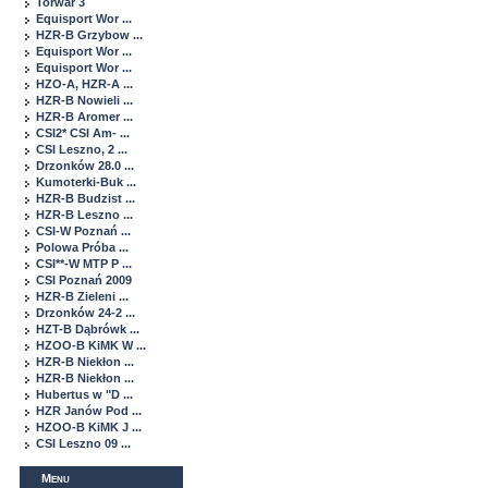
Torwar 3
Equisport Wor ...
HZR-B Grzybow ...
Equisport Wor ...
Equisport Wor ...
HZO-A, HZR-A ...
HZR-B Nowieli ...
HZR-B Aromer ...
CSI2* CSI Am- ...
CSI Leszno, 2 ...
Drzonków 28.0 ...
Kumoterki-Buk ...
HZR-B Budzist ...
HZR-B Leszno ...
CSI-W Poznań ...
Polowa Próba ...
CSI**-W MTP P ...
CSI Poznań 2009
HZR-B Zieleni ...
Drzonków 24-2 ...
HZT-B Dąbrówk ...
HZOO-B KiMK W ...
HZR-B Niekłon ...
HZR-B Niekłon ...
Hubertus w "D ...
HZR Janów Pod ...
HZOO-B KiMK J ...
CSI Leszno 09 ...
Menu