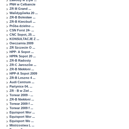
Zawody w zryw ...
PNH w Celbancie
ZR III Grand ...
Wańdygówka 20 ...
ZR-B Bolesław ...
ZR-B Kierzbuń ...
Próba dzielno ...
CSN Forst 24- ...
CNC Sopot, 25 ...
KONSULTACJE Z ...
Owczarnia 2009
ZR Szczecin O ...
HPP- A Sopot ...
HPPA Sopot 20 ...
ZR-B Radosty
ZR-C Jaroszów ...
ZR-B NIekłoni ...
HPP-A Sopot 2009
ZR-B Leszno 4 ...
Audi Centrum ...
Partynice 04. ...
ZR - B w Ziel ...
Torwar 2009 - ...
ZR-B Niekłoni ...
Torwar 2009 f ...
Torwar 2009 f ...
Equisport Wor ...
Equisport Wor ...
Equisport Wo ...
Mistrzostwa L ...