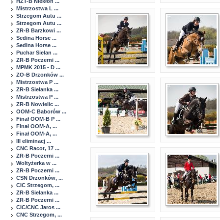
HZT-B Niekłon ...
Mistrzostwa L ...
Strzegom Autu ...
Strzegom Autu ...
ZR-B Barzkowi ...
Sedina Horse ...
Sedina Horse ...
Puchar Sielan ...
ZR-B Poczerni ...
MPMK 2015 - D ...
ZO-B Drzonków ...
Mistrzostwa P ...
ZR-B Sielanka ...
Mistrzostwa P ...
ZR-B Nowielic ...
OOM-C Baborów ...
Finał OOM-B P ...
Finał OOM-A, ...
Finał OOM-A, ...
III eliminacj ...
CNC Racot, 17 ...
ZR-B Poczerni ...
Woltyżerka w ...
ZR-B Poczerni ...
CSN Drzonków, ...
CIC Strzegom, ...
ZR-B Sielanka ...
ZR-B Poczerni ...
CIC/CNC Jaros ...
CNC Strzegom, ...