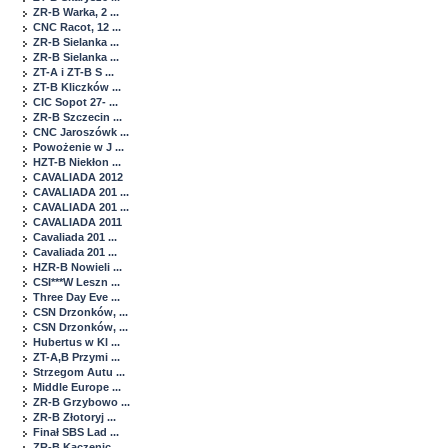
ZR-B Warka, 2 ...
CNC Racot, 12 ...
ZR-B Sielanka ...
ZR-B Sielanka ...
ZT-A i ZT-B S ...
ZT-B Kliczków ...
CIC Sopot 27- ...
ZR-B Szczecin ...
CNC Jaroszówk ...
Powożenie w J ...
HZT-B Niekłon ...
CAVALIADA 2012
CAVALIADA 201 ...
CAVALIADA 201 ...
CAVALIADA 2011
Cavaliada 201 ...
Cavaliada 201 ...
HZR-B Nowieli ...
CSI***W Leszn ...
Three Day Eve ...
CSN Drzonków, ...
CSN Drzonków, ...
Hubertus w Kl ...
ZT-A,B Przymi ...
Strzegom Autu ...
Middle Europe ...
ZR-B Grzybowo ...
ZR-B Złotoryj ...
Finał SBS Lad ...
ZR-B Kaczenic ...