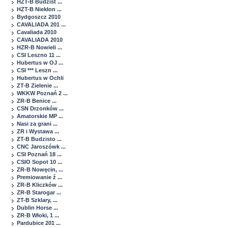
HZT-B Budzist ...
HZT-B Niekłon ...
Bydgoszcz 2010
CAVALIADA 201 ...
Cavaliada 2010
CAVALIADA 2010
HZR-B Nowieli ...
CSI Leszno 11 ...
Hubertus w OJ ...
CSI *** Leszn ...
Hubertus w Ochli
ZT-B Zielenie ...
WKKW Poznań 2 ...
ZR-B Benice ...
CSN Drzonków ...
Amatorskie MP ...
Nasi za grani ...
ZR i Wystawa ...
ZT-B Budzisto ...
CNC Jaroszówk ...
CSI Poznań 18 ...
CSIO Sopot 10 ...
ZR-B Nowęcin, ...
Premiowanie ź ...
ZR-B Kliczków ...
ZR-B Starogar ...
ZT-B Szklary, ...
Dublin Horse ...
ZR-B Włoki, 1 ...
Pardubice 201 ...