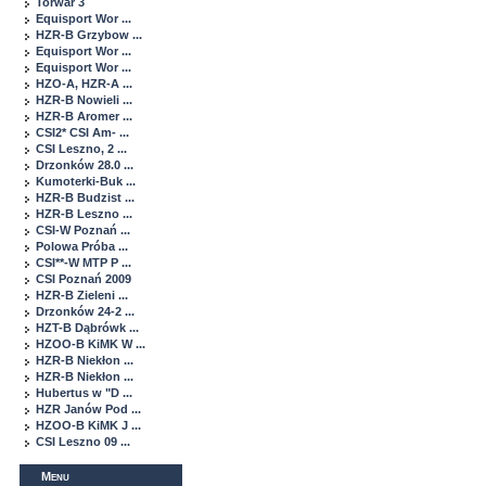
Torwar 3
Equisport Wor ...
HZR-B Grzybow ...
Equisport Wor ...
Equisport Wor ...
HZO-A, HZR-A ...
HZR-B Nowieli ...
HZR-B Aromer ...
CSI2* CSI Am- ...
CSI Leszno, 2 ...
Drzonków 28.0 ...
Kumoterki-Buk ...
HZR-B Budzist ...
HZR-B Leszno ...
CSI-W Poznań ...
Polowa Próba ...
CSI**-W MTP P ...
CSI Poznań 2009
HZR-B Zieleni ...
Drzonków 24-2 ...
HZT-B Dąbrówk ...
HZOO-B KiMK W ...
HZR-B Niekłon ...
HZR-B Niekłon ...
Hubertus w "D ...
HZR Janów Pod ...
HZOO-B KiMK J ...
CSI Leszno 09 ...
Menu