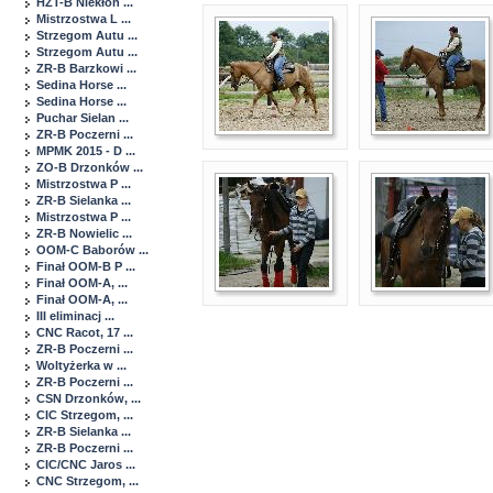
HZT-B Niekłon ...
Mistrzostwa L ...
Strzegom Autu ...
Strzegom Autu ...
ZR-B Barzkowi ...
Sedina Horse ...
Sedina Horse ...
Puchar Sielan ...
ZR-B Poczerni ...
MPMK 2015 - D ...
ZO-B Drzonków ...
Mistrzostwa P ...
ZR-B Sielanka ...
Mistrzostwa P ...
ZR-B Nowielic ...
OOM-C Baborów ...
Finał OOM-B P ...
Finał OOM-A, ...
Finał OOM-A, ...
III eliminacj ...
CNC Racot, 17 ...
ZR-B Poczerni ...
Woltyżerka w ...
ZR-B Poczerni ...
CSN Drzonków, ...
CIC Strzegom, ...
ZR-B Sielanka ...
ZR-B Poczerni ...
CIC/CNC Jaros ...
CNC Strzegom, ...