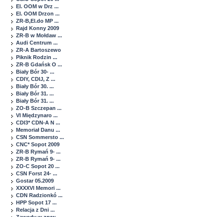
El. OOM w Drz ...
El. OOM Drzon ...
ZR-B,El.do MP ...
Rajd Konny 2009
ZR-B w Mołdaw ...
Audi Centrum ...
ZR-A Bartoszewo
Piknik Rodzin ...
ZR-B Gdańsk O ...
Biały Bór 30- ...
CDIY, CDIJ, Z ...
Biały Bór 30. ...
Biały Bór 31. ...
Biały Bór 31. ...
ZO-B Szczepan ...
VI Międzynaro ...
CDI3* CDN-A N ...
Memoriał Danu ...
CSN Sommersto ...
CNC* Sopot 2009
ZR-B Rymań 9- ...
ZR-B Rymań 9- ...
ZO-C Sopot 20 ...
CSN Forst 24- ...
Gostar 05.2009
XXXXVI Memori ...
CDN Radzionkó ...
HPP Sopot 17 ...
Relacja z Dni ...