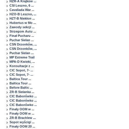
HZR-A Krajkow ...
CSI Leszno, 6 ...
Cavaliada War ...
HZO-B Leszno, ...
HZT-B Niekłon ...
Hubertus w Mo ...
Zawody sekcji ...
Strzegom Autu ...
Finał Pucharu ...
Puchar Sielan ...
CSN Drzonków, ...
CSN Drzonków, ...
Puchar Sielan ...
MP Extreme Trail
MPA-D Kwieki, ...
Konsultacje z ...
CIC Sopot, 7- ...
CIC Sopot, 7- ...
Baltica Tour ...
Baltica Tour ...
Before Baltic ...
ZR-B Sielanka ...
CIC Baborówko ...
CIC Baborówko ...
CIC Baborówko ...
Finały OOM w ...
Finały OOM w ...
ZR-B Brachlew ...
Sopot wyścigi ...
Finały OOM 20 ...