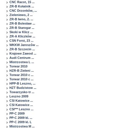
CNC Racot, 15 ...
ZR-B Kołatnik ...
CNC Drzonków, ...
Zieleniewo, 2 ...
ZR-B Iwno, 2. ...
ZR-B Bolesław ...
ZR-B Starogar ...
Skoki w Klicz ...
ZR-A Kliczków ...
CSN Forst, 23 ...
WKKW Jaroszów ...
ZR-B Szczecin ...
Krajowe Zawod ...
Audi Centrum ...
Mistrzostwa L ...
Torwar 2010
HZR-B Zieleni ...
Torwar 2010 c ...
Torwar 2010 c ...
HPP-B Leszno, ...
HZT Budzistow ...
Towarzysko-tr ...
Leszno 2009
CSI Katowice ...
CSI Katowice ...
CSI*** Leszno ...
PP-C 2009
PP-C 2009 kl. ...
PP-C 2009 kl. L
Mistrzostwa M ...