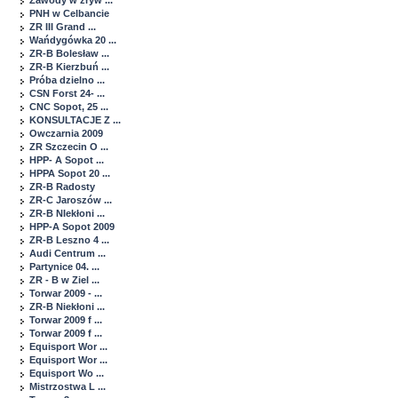
Zawody w zryw ...
PNH w Celbancie
ZR III Grand ...
Wańdygówka 20 ...
ZR-B Bolesław ...
ZR-B Kierzbuń ...
Próba dzielno ...
CSN Forst 24- ...
CNC Sopot, 25 ...
KONSULTACJE Z ...
Owczarnia 2009
ZR Szczecin O ...
HPP- A Sopot ...
HPPA Sopot 20 ...
ZR-B Radosty
ZR-C Jaroszów ...
ZR-B NIekłoni ...
HPP-A Sopot 2009
ZR-B Leszno 4 ...
Audi Centrum ...
Partynice 04. ...
ZR - B w Ziel ...
Torwar 2009 - ...
ZR-B Niekłoni ...
Torwar 2009 f ...
Torwar 2009 f ...
Equisport Wor ...
Equisport Wor ...
Equisport Wo ...
Mistrzostwa L ...