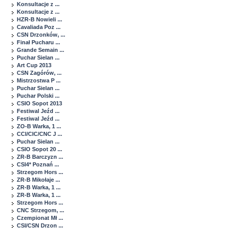
Konsultacje z ...
Konsultacje z ...
HZR-B Nowieli ...
Cavaliada Poz ...
CSN Drzonków, ...
Finał Pucharu ...
Grande Semain ...
Puchar Sielan ...
Art Cup 2013
CSN Zagórów, ...
Mistrzostwa P ...
Puchar Sielan ...
Puchar Polski ...
CSIO Sopot 2013
Festiwal Jeźd ...
Festiwal Jeźd ...
ZO-B Warka, 1 ...
CCI/CIC/CNC J ...
Puchar Sielan ...
CSIO Sopot 20 ...
ZR-B Barczyzn ...
CSI4* Poznań ...
Strzegom Hors ...
ZR-B Mikołaje ...
ZR-B Warka, 1 ...
ZR-B Warka, 1 ...
Strzegom Hors ...
CNC Strzegom, ...
Czempionat Mł ...
CSI/CSN Drzon ...