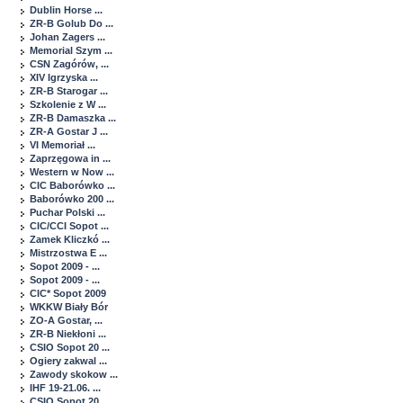
Dublin Horse ...
ZR-B Golub Do ...
Johan Zagers ...
Memorial Szym ...
CSN Zagórów, ...
XIV Igrzyska ...
ZR-B Starogar ...
Szkolenie z W ...
ZR-B Damaszka ...
ZR-A Gostar J ...
VI Memoriał ...
Zaprzęgowa in ...
Western w Now ...
CIC Baborówko ...
Baborówko 200 ...
Puchar Polski ...
CIC/CCI Sopot ...
Zamek Kliczkó ...
Mistrzostwa E ...
Sopot 2009 - ...
Sopot 2009 - ...
CIC* Sopot 2009
WKKW Biały Bór
ZO-A Gostar, ...
ZR-B Niekłoni ...
CSIO Sopot 20 ...
Ogiery zakwal ...
Zawody skokow ...
IHF 19-21.06. ...
CSIO Sopot 20 ...