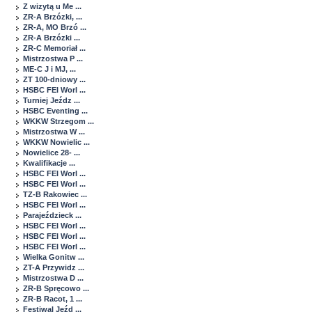
Z wizytą u Me ...
ZR-A Brzózki, ...
ZR-A, MO Brzó ...
ZR-A Brzózki ...
ZR-C Memoriał ...
Mistrzostwa P ...
ME-C J i MJ, ...
ZT 100-dniowy ...
HSBC FEI Worl ...
Turniej Jeźdz ...
HSBC Eventing ...
WKKW Strzegom ...
Mistrzostwa W ...
WKKW Nowielic ...
Nowielice 28- ...
Kwalifikacje ...
HSBC FEI Worl ...
HSBC FEI Worl ...
TZ-B Rakowiec ...
HSBC FEI Worl ...
Parajeździeck ...
HSBC FEI Worl ...
HSBC FEI Worl ...
HSBC FEI Worl ...
Wielka Gonitw ...
ZT-A Przywidz ...
Mistrzostwa D ...
ZR-B Spręcowo ...
ZR-B Racot, 1 ...
Festiwal Jeźd ...