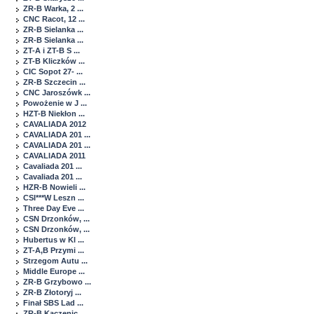
ZR-B Warka, 2 ...
CNC Racot, 12 ...
ZR-B Sielanka ...
ZR-B Sielanka ...
ZT-A i ZT-B S ...
ZT-B Kliczków ...
CIC Sopot 27- ...
ZR-B Szczecin ...
CNC Jaroszówk ...
Powożenie w J ...
HZT-B Niekłon ...
CAVALIADA 2012
CAVALIADA 201 ...
CAVALIADA 201 ...
CAVALIADA 2011
Cavaliada 201 ...
Cavaliada 201 ...
HZR-B Nowieli ...
CSI***W Leszn ...
Three Day Eve ...
CSN Drzonków, ...
CSN Drzonków, ...
Hubertus w Kl ...
ZT-A,B Przymi ...
Strzegom Autu ...
Middle Europe ...
ZR-B Grzybowo ...
ZR-B Złotoryj ...
Finał SBS Lad ...
ZR-B Kaczenic ...