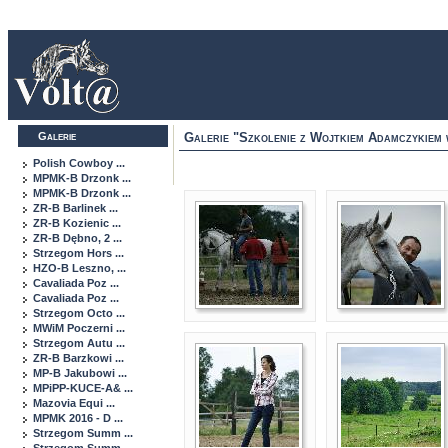
Galerie
Galerie "Szkolenie z Wojtkiem Adamczykiem
Polish Cowboy ...
MPMK-B Drzonk ...
MPMK-B Drzonk ...
ZR-B Barlinek ...
ZR-B Kozienic ...
ZR-B Dębno, 2 ...
Strzegom Hors ...
HZO-B Leszno, ...
Cavaliada Poz ...
Cavaliada Poz ...
Strzegom Octo ...
MWiM Poczerni ...
Strzegom Autu ...
ZR-B Barzkowi ...
MP-B Jakubowi ...
MPiPP-KUCE-A& ...
Mazovia Equi ...
MPMK 2016 - D ...
Strzegom Summ ...