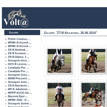
Galerie
Galerie "ZT-B Krajkowo, 26.06.2010"
Polish Cowboy ...
MPMK-B Drzonk ...
MPMK-B Drzonk ...
ZR-B Barlinek ...
ZR-B Kozienic ...
ZR-B Dębno, 2 ...
Strzegom Hors ...
HZO-B Leszno, ...
Cavaliada Poz ...
Cavaliada Poz ...
Strzegom Octo ...
MWiM Poczerni ...
Strzegom Autu ...
ZR-B Barzkowi ...
MP-B Jakubowi ...
MPiPP-KUCE-A& ...
Mazovia Equi ...
MPMK 2016 - D ...
Strzegom Summ ...