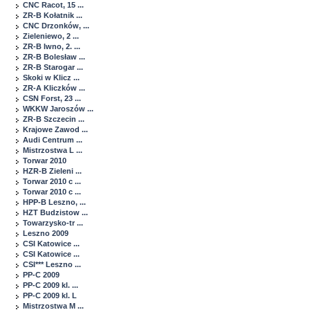
CNC Racot, 15 ...
ZR-B Kołatnik ...
CNC Drzonków, ...
Zieleniewo, 2 ...
ZR-B Iwno, 2. ...
ZR-B Bolesław ...
ZR-B Starogar ...
Skoki w Klicz ...
ZR-A Kliczków ...
CSN Forst, 23 ...
WKKW Jaroszów ...
ZR-B Szczecin ...
Krajowe Zawod ...
Audi Centrum ...
Mistrzostwa L ...
Torwar 2010
HZR-B Zieleni ...
Torwar 2010 c ...
Torwar 2010 c ...
HPP-B Leszno, ...
HZT Budzistow ...
Towarzysko-tr ...
Leszno 2009
CSI Katowice ...
CSI Katowice ...
CSI*** Leszno ...
PP-C 2009
PP-C 2009 kl. ...
PP-C 2009 kl. L
Mistrzostwa M ...