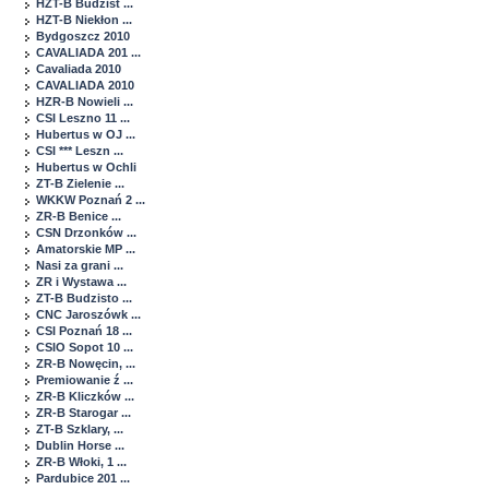
HZT-B Budzist ...
HZT-B Niekłon ...
Bydgoszcz 2010
CAVALIADA 201 ...
Cavaliada 2010
CAVALIADA 2010
HZR-B Nowieli ...
CSI Leszno 11 ...
Hubertus w OJ ...
CSI *** Leszn ...
Hubertus w Ochli
ZT-B Zielenie ...
WKKW Poznań 2 ...
ZR-B Benice ...
CSN Drzonków ...
Amatorskie MP ...
Nasi za grani ...
ZR i Wystawa ...
ZT-B Budzisto ...
CNC Jaroszówk ...
CSI Poznań 18 ...
CSIO Sopot 10 ...
ZR-B Nowęcin, ...
Premiowanie ź ...
ZR-B Kliczków ...
ZR-B Starogar ...
ZT-B Szklary, ...
Dublin Horse ...
ZR-B Włoki, 1 ...
Pardubice 201 ...