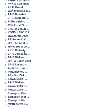
Zawody w zryw ...
PNH w Celbancie
ZR III Grand ...
Wańdygówka 20 ...
ZR-B Bolesław ...
ZR-B Kierzbuń ...
Próba dzielno ...
CSN Forst 24- ...
CNC Sopot, 25 ...
KONSULTACJE Z ...
Owczarnia 2009
ZR Szczecin O ...
HPP- A Sopot ...
HPPA Sopot 20 ...
ZR-B Radosty
ZR-C Jaroszów ...
ZR-B NIekłoni ...
HPP-A Sopot 2009
ZR-B Leszno 4 ...
Audi Centrum ...
Partynice 04. ...
ZR - B w Ziel ...
Torwar 2009 - ...
ZR-B Niekłoni ...
Torwar 2009 f ...
Torwar 2009 f ...
Equisport Wor ...
Equisport Wor ...
Equisport Wo ...
Mistrzostwa L ...