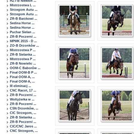
HZT-B Niekłon ...
Mistrzostwa L ...
Strzegom Autu ...
Strzegom Autu ...
ZR-B Barzkowi ...
Sedina Horse ...
Sedina Horse ...
Puchar Sielan ...
ZR-B Poczerni ...
MPMK 2015 - D ...
ZO-B Drzonków ...
Mistrzostwa P ...
ZR-B Sielanka ...
Mistrzostwa P ...
ZR-B Nowielic ...
OOM-C Baborów ...
Finał OOM-B P ...
Finał OOM-A, ...
Finał OOM-A, ...
III eliminacj ...
CNC Racot, 17 ...
ZR-B Poczerni ...
Woltyżerka w ...
ZR-B Poczerni ...
CSN Drzonków, ...
CIC Strzegom, ...
ZR-B Sielanka ...
ZR-B Poczerni ...
CIC/CNC Jaros ...
CNC Strzegom, ...