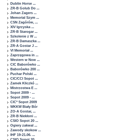
Dublin Horse ...
ZR-B Golub Do ...
Johan Zagers ...
Memorial Szym ...
CSN Zagórów, ...
XIV Igrzyska ...
ZR-B Starogar ...
Szkolenie z W ...
ZR-B Damaszka ...
ZR-A Gostar J ...
VI Memoriał ...
Zaprzęgowa in ...
Western w Now ...
CIC Baborówko ...
Baborówko 200 ...
Puchar Polski ...
CIC/CCI Sopot ...
Zamek Kliczkó ...
Mistrzostwa E ...
Sopot 2009 - ...
Sopot 2009 - ...
CIC* Sopot 2009
WKKW Biały Bór
ZO-A Gostar, ...
ZR-B Niekłoni ...
CSIO Sopot 20 ...
Ogiery zakwal ...
Zawody skokow ...
IHF 19-21.06. ...
CSIO Sopot 20 ...