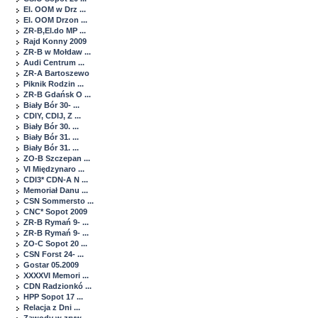
El. OOM w Drz ...
El. OOM Drzon ...
ZR-B,El.do MP ...
Rajd Konny 2009
ZR-B w Mołdaw ...
Audi Centrum ...
ZR-A Bartoszewo
Piknik Rodzin ...
ZR-B Gdańsk O ...
Biały Bór 30- ...
CDIY, CDIJ, Z ...
Biały Bór 30. ...
Biały Bór 31. ...
Biały Bór 31. ...
ZO-B Szczepan ...
VI Międzynaro ...
CDI3* CDN-A N ...
Memoriał Danu ...
CSN Sommersto ...
CNC* Sopot 2009
ZR-B Rymań 9- ...
ZR-B Rymań 9- ...
ZO-C Sopot 20 ...
CSN Forst 24- ...
Gostar 05.2009
XXXXVI Memori ...
CDN Radzionkó ...
HPP Sopot 17 ...
Relacja z Dni ...