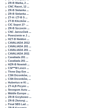
ZR-B Warka, 2 ...
CNC Racot, 12 ...
ZR-B Sielanka ...
ZR-B Sielanka ...
ZT-A i ZT-B S ...
ZT-B Kliczków ...
CIC Sopot 27- ...
ZR-B Szczecin ...
CNC Jaroszówk ...
Powożenie w J ...
HZT-B Niekłon ...
CAVALIADA 2012
CAVALIADA 201 ...
CAVALIADA 201 ...
CAVALIADA 2011
Cavaliada 201 ...
Cavaliada 201 ...
HZR-B Nowieli ...
CSI***W Leszn ...
Three Day Eve ...
CSN Drzonków, ...
CSN Drzonków, ...
Hubertus w Kl ...
ZT-A,B Przymi ...
Strzegom Autu ...
Middle Europe ...
ZR-B Grzybowo ...
ZR-B Złotoryj ...
Finał SBS Lad ...
ZR-B Kaczenic ...