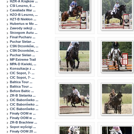
HZR-A Krajkow ...
CSI Leszno, 6 ...
Cavaliada War ...
HZO-B Leszno, ...
HZT-B Niekłon ...
Hubertus w Mo ...
Zawody sekcji ...
Strzegom Autu ...
Finał Pucharu ...
Puchar Sielan ...
CSN Drzonków, ...
CSN Drzonków, ...
Puchar Sielan ...
MP Extreme Trail
MPA-D Kwieki, ...
Konsultacje z ...
CIC Sopot, 7- ...
CIC Sopot, 7- ...
Baltica Tour ...
Baltica Tour ...
Before Baltic ...
ZR-B Sielanka ...
CIC Baborówko ...
CIC Baborówko ...
CIC Baborówko ...
Finały OOM w ...
Finały OOM w ...
ZR-B Brachlew ...
Sopot wyścigi ...
Finały OOM 20 ...