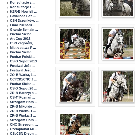
Konsultacje z ...
Konsultacje z ...
HZR-B Nowieli ...
Cavaliada Poz ...
CSN Drzonków, ...
Finał Pucharu ...
Grande Semain ...
Puchar Sielan ...
Art Cup 2013
CSN Zagórów, ...
Mistrzostwa P ...
Puchar Sielan ...
Puchar Polski ...
CSIO Sopot 2013
Festiwal Jeźd ...
Festiwal Jeźd ...
ZO-B Warka, 1 ...
CCI/CIC/CNC J ...
Puchar Sielan ...
CSIO Sopot 20 ...
ZR-B Barczyzn ...
CSI4* Poznań ...
Strzegom Hors ...
ZR-B Mikołaje ...
ZR-B Warka, 1 ...
ZR-B Warka, 1 ...
Strzegom Hors ...
CNC Strzegom, ...
Czempionat Mł ...
CSI/CSN Drzon ...