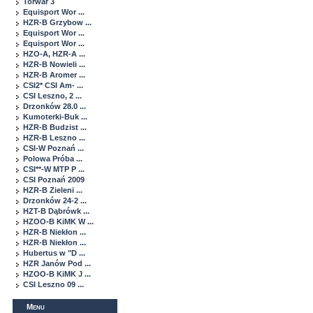
Torwar 3
Equisport Wor ...
HZR-B Grzybow ...
Equisport Wor ...
Equisport Wor ...
HZO-A, HZR-A ...
HZR-B Nowieli ...
HZR-B Aromer ...
CSI2* CSI Am- ...
CSI Leszno, 2 ...
Drzonków 28.0 ...
Kumoterki-Buk ...
HZR-B Budzist ...
HZR-B Leszno ...
CSI-W Poznań ...
Polowa Próba ...
CSI**-W MTP P ...
CSI Poznań 2009
HZR-B Zieleni ...
Drzonków 24-2 ...
HZT-B Dąbrówk ...
HZOO-B KiMK W ...
HZR-B Niekłon ...
HZR-B Niekłon ...
Hubertus w "D ...
HZR Janów Pod ...
HZOO-B KiMK J ...
CSI Leszno 09 ...
Menu