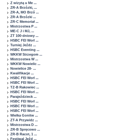
Z wizytą u Me ...
ZR-A Brzózki, ...
ZR-A, MO Brzó ...
ZR-A Brzózki ...
ZR-C Memoriał ...
Mistrzostwa P ...
ME-C J i MJ, ...
ZT 100-dniowy ...
HSBC FEI Worl ...
Turniej Jeźdz ...
HSBC Eventing ...
WKKW Strzegom ...
Mistrzostwa W ...
WKKW Nowielic ...
Nowielice 28- ...
Kwalifikacje ...
HSBC FEI Worl ...
HSBC FEI Worl ...
TZ-B Rakowiec ...
HSBC FEI Worl ...
Parajeździeck ...
HSBC FEI Worl ...
HSBC FEI Worl ...
HSBC FEI Worl ...
Wielka Gonitw ...
ZT-A Przywidz ...
Mistrzostwa D ...
ZR-B Spręcowo ...
ZR-B Racot, 1 ...
Festiwal Jeźd ...